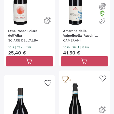
Etna Rosso Sciàre
Amarone della
dell'Alba
Valpolicella 'Ruvaln'
Adalia - Camerani
SCIARE DELL'ALBA
CAMERANI
2018
|
75 cl
| 13%
2020
|
75 cl
| 15.5%
25
,
40
€
41
,
50
€