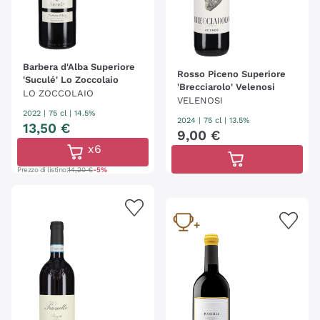
Barbera d'Alba Superiore
Rosso Piceno Superiore
'Suculé' Lo Zoccolaio
'Brecciarolo' Velenosi
LO ZOCCOLAIO
VELENOSI
2022
|
75 cl
| 14.5%
2024
|
75 cl
| 13.5%
13
,
50
€
9
,
00
€
x6
Prezzo di listino:
14,20 €
-5%