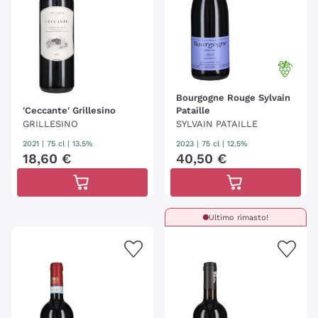
Bourgogne Rouge Sylvain
'Ceccante' Grillesino
Pataille
GRILLESINO
SYLVAIN PATAILLE
2021
|
75 cl
| 13.5%
2023
|
75 cl
| 12.5%
18
,
60
€
40
,
50
€
Ultimo rimasto!