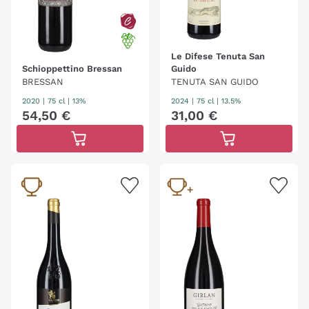
Le Difese Tenuta San
Schioppettino Bressan
Guido
BRESSAN
TENUTA SAN GUIDO
2020
|
75 cl
| 13%
2024
|
75 cl
| 13.5%
54
,
50
€
31
,
00
€