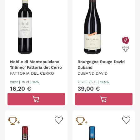
Nobile di Montepulciano
Bourgogne Rouge David
'Silineo' Fattoria del Cerro
Duband
FATTORIA DEL CERRO
DUBAND DAVID
2022
|
75 cl
| 14%
2023
|
75 cl
| 12.5%
16
,
20
€
39
,
00
€