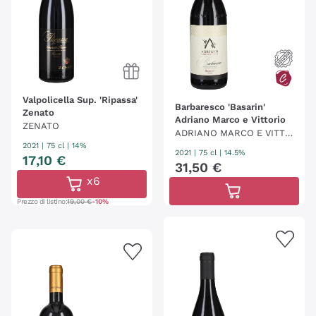
Valpolicella Sup. 'Ripassa'
Barbaresco 'Basarin'
Zenato
Adriano Marco e Vittorio
ZENATO
ADRIANO MARCO E VITTO
2021
|
75 cl
| 14%
RIO
2021
|
75 cl
| 14.5%
17
,
10
€
31
,
50
€
x6
Prezzo di listino:
19,00 €
-10%