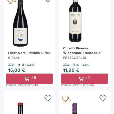
Chianti Riserva
Pinot Nero 'Patricia' Girlan
'Nipozzano' Frescobaldi
GIRLAN
FRESCOBALDI
2024
|
75 cl
| 13.5%
2022
|
75 cl
| 13.5%
15
,
00
€
11
,
90
€
x6
x12
Prezzo di listino:
16,30 €
-8%
Prezzo di listino:
14,00 €
-15%