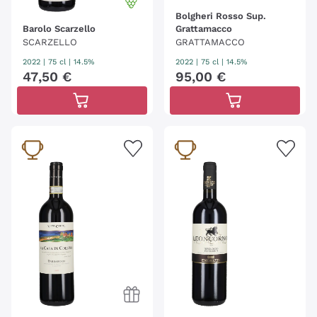
Bolgheri Rosso Sup.
Barolo Scarzello
Grattamacco
SCARZELLO
GRATTAMACCO
2022
|
75 cl
| 14.5%
2022
|
75 cl
| 14.5%
47
,
50
€
95
,
00
€