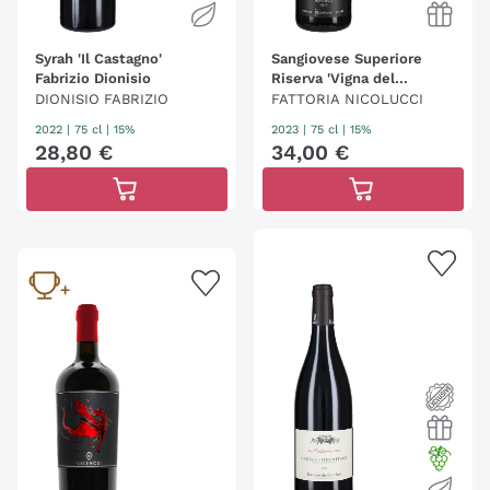
Syrah 'Il Castagno'
Sangiovese Superiore
Fabrizio Dionisio
Riserva 'Vigna del
Generale' Nicolucci
DIONISIO FABRIZIO
FATTORIA NICOLUCCI
2022
|
75 cl
| 15%
2023
|
75 cl
| 15%
28
,
80
€
34
,
00
€