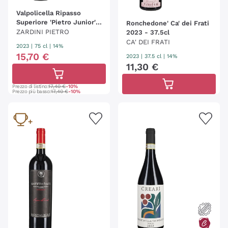
Valpolicella Ripasso
Superiore 'Pietro Junior'
Ronchedone' Ca' dei Frati
Pietro Zardini
ZARDINI PIETRO
2023 - 37.5cl
CA' DEI FRATI
2023
|
75 cl
| 14%
15
,
70
€
2023
|
37.5 cl
| 14%
11
,
30
€
Prezzo di listino:
17,40 €
-10%
Prezzo più basso:
17,40 €
-10%