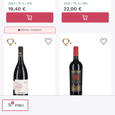
2023
|
75 cl
| 14%
2020
|
75 cl
| 15%
19
,
40
€
22
,
00
€
Ultimo rimasto!
2
Sangiovese Romagna Ris.
Aglianico Ris. 'Contado' Di
Filtri
'Avi' San Patrignano
Majo Norante
SAN PATRIGNANO
DI MAJO NORANTE