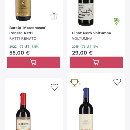
Barolo 'Marcenasco'
Renato Ratti
Pinot Nero Voltumna
RATTI RENATO
VOLTUMNA
2022
|
75 cl
| 14.5%
2015
|
75 cl
| 15%
55
,
00
€
29
,
00
€