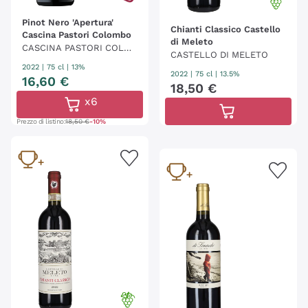
Pinot Nero 'Apertura'
Chianti Classico Castello
Cascina Pastori Colombo
di Meleto
CASCINA PASTORI COLO
CASTELLO DI MELETO
MBO
2022
|
75 cl
| 13%
2022
|
75 cl
| 13.5%
16
,
60
€
18
,
50
€
x6
Prezzo di listino:
18,50 €
-10%