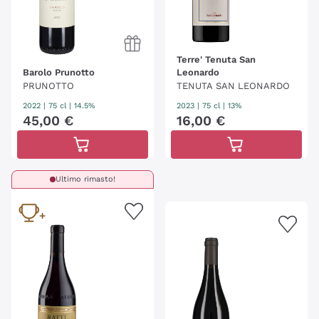
Terre' Tenuta San
Barolo Prunotto
Leonardo
PRUNOTTO
TENUTA SAN LEONARDO
2022
|
75 cl
| 14.5%
2023
|
75 cl
| 13%
45
,
00
€
16
,
00
€
Ultimo rimasto!