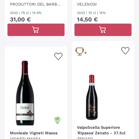
PRODUTTORI DEL BARBA
VELENOSI
RESCO
2022
|
75 cl
| 14.5%
2023
|
75 cl
| 14%
31
,
00
€
14
,
50
€
Valpolicella Superiore
Monleale Vigneti Massa
'Ripassa' Zenato - 37.5cl
VIGNETI MASSA
ZENATO