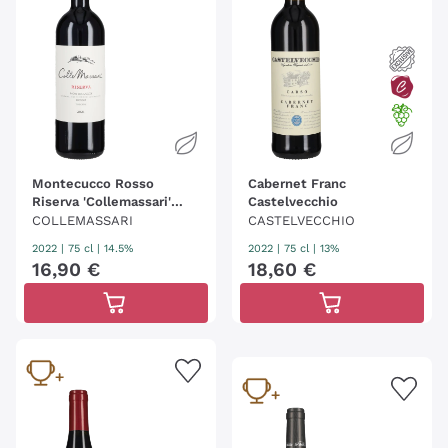
Montecucco Rosso
Cabernet Franc
Riserva 'Collemassari'
Castelvecchio
Collemassari
COLLEMASSARI
CASTELVECCHIO
2022
|
75 cl
| 14.5%
2022
|
75 cl
| 13%
16
,
90
€
18
,
60
€