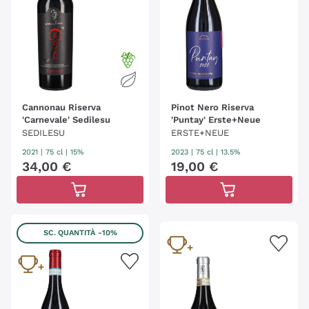
Cannonau Riserva
Pinot Nero Riserva
'Carnevale' Sedilesu
'Puntay' Erste+Neue
SEDILESU
ERSTE+NEUE
2021
|
75 cl
| 15%
2023
|
75 cl
| 13.5%
34
,
00
€
19
,
00
€
SC. QUANTITÀ
-10%