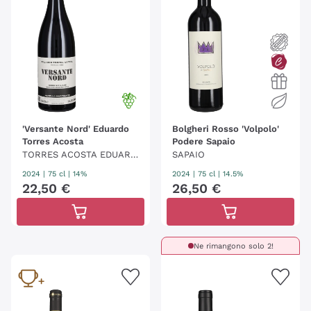
'Versante Nord' Eduardo
Bolgheri Rosso 'Volpolo'
Torres Acosta
Podere Sapaio
TORRES ACOSTA EDUARD
SAPAIO
O
2024
|
75 cl
| 14%
2024
|
75 cl
| 14.5%
22
,
50
€
26
,
50
€
Ne rimangono solo 2!