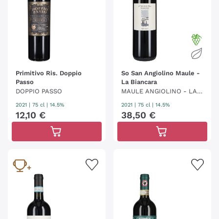
Primitivo Ris. Doppio
So San Angiolino Maule -
Passo
La Biancara
DOPPIO PASSO
MAULE ANGIOLINO - LA B
IANCARA
2021
|
75 cl
| 14.5%
2021
|
75 cl
| 14.5%
12
,
10
€
38
,
50
€