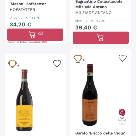
Sagrantino Colleallodole
'Mazon' Hofstatter
Milziade Antano
HOFSTÄTTER
MILZIADE ANTANO
2022
|
75 cl
| 13.5%
2021
|
75 cl
| 15.5%
34
,
20
€
39
,
40
€
x3
Prezzo di listino:
38,00 €
-10%
Barolo 'Bricco delle Viole'