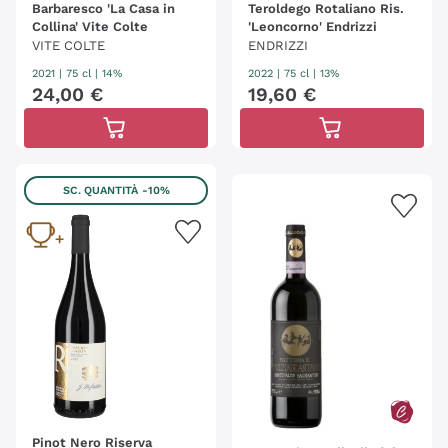
Barbaresco 'La Casa in
Teroldego Rotaliano Ris.
Collina' Vite Colte
'Leoncorno' Endrizzi
VITE COLTE
ENDRIZZI
2021
|
75 cl
| 14%
2022
|
75 cl
| 13%
24
,
00
€
19
,
60
€
SC. QUANTITÀ
-10%
Pinot Nero Riserva