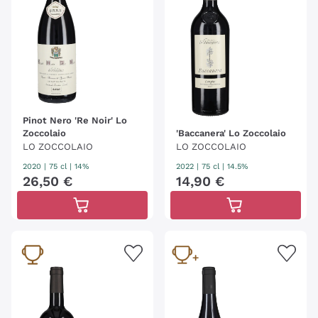
Pinot Nero 'Re Noir' Lo
Zoccolaio
'Baccanera' Lo Zoccolaio
LO ZOCCOLAIO
LO ZOCCOLAIO
2020
|
75 cl
| 14%
2022
|
75 cl
| 14.5%
26
,
50
€
14
,
90
€