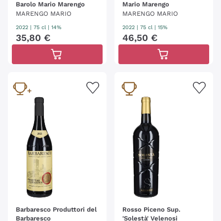
Barolo Mario Marengo
Mario Marengo
MARENGO MARIO
MARENGO MARIO
2022
|
75 cl
| 14%
2022
|
75 cl
| 15%
35
,
80
€
46
,
50
€
Barbaresco Produttori del
Rosso Piceno Sup.
Barbaresco
'Solestà' Velenosi