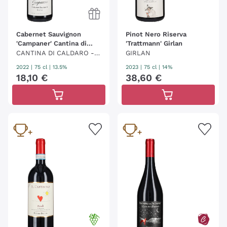
Cabernet Sauvignon
Pinot Nero Riserva
'Campaner' Cantina di
'Trattmann' Girlan
Caldaro Kaltern
CANTINA DI CALDARO - K
GIRLAN
ELLEREI KALTERN
2022
|
75 cl
| 13.5%
2023
|
75 cl
| 14%
18
,
10
€
38
,
60
€