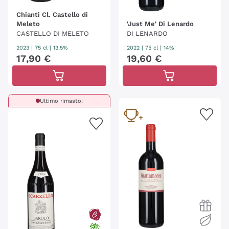
Chianti Cl. Castello di
Meleto
'Just Me' Di Lenardo
CASTELLO DI MELETO
DI LENARDO
2023
|
75 cl
| 13.5%
2022
|
75 cl
| 14%
17
,
90
€
19
,
60
€
Ultimo rimasto!