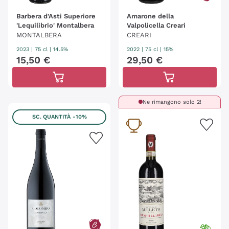
Barbera d'Asti Superiore
Amarone della
'Lequilibrio' Montalbera
Valpolicella Creari
MONTALBERA
CREARI
2023
|
75 cl
| 14.5%
2022
|
75 cl
| 15%
15
,
50
€
29
,
50
€
Ne rimangono solo 2!
SC. QUANTITÀ
-10%