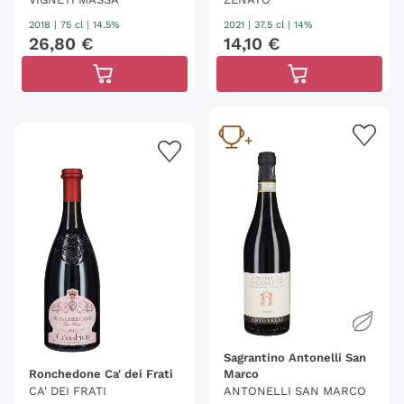
2018
|
75 cl
| 14.5%
2021
|
37.5 cl
| 14%
26
,
80
€
14
,
10
€
Sagrantino Antonelli San
Ronchedone Ca' dei Frati
Marco
CA' DEI FRATI
ANTONELLI SAN MARCO