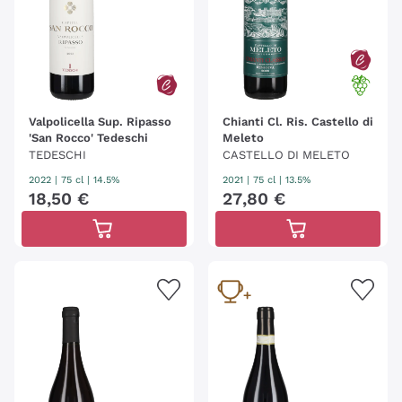
Valpolicella Sup. Ripasso
Chianti Cl. Ris. Castello di
'San Rocco' Tedeschi
Meleto
TEDESCHI
CASTELLO DI MELETO
2022
|
75 cl
| 14.5%
2021
|
75 cl
| 13.5%
18
,
50
€
27
,
80
€