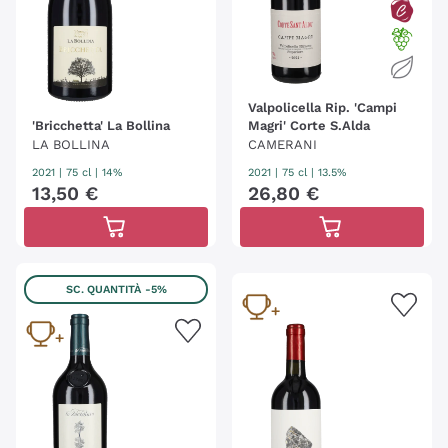
Valpolicella Rip. 'Campi
'Bricchetta' La Bollina
Magri' Corte S.Alda
LA BOLLINA
CAMERANI
2021
|
75 cl
| 14%
2021
|
75 cl
| 13.5%
13
,
50
€
26
,
80
€
SC. QUANTITÀ
-5%