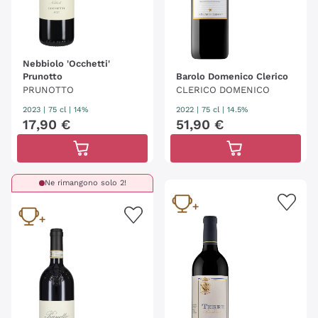
Nebbiolo 'Occhetti'
Prunotto
Barolo Domenico Clerico
PRUNOTTO
CLERICO DOMENICO
2023
|
75 cl
| 14%
2022
|
75 cl
| 14.5%
17
,
90
€
51
,
90
€
Ne rimangono solo 2!