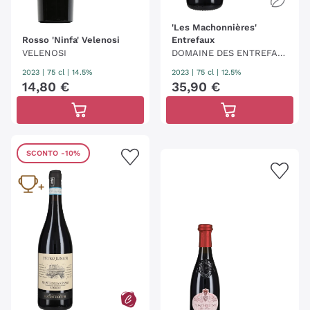
'Les Machonnières'
Rosso 'Ninfa' Velenosi
Entrefaux
VELENOSI
DOMAINE DES ENTREFAU
X
2023
|
75 cl
| 14.5%
2023
|
75 cl
| 12.5%
14
,
80
€
35
,
90
€
SCONTO
-10%