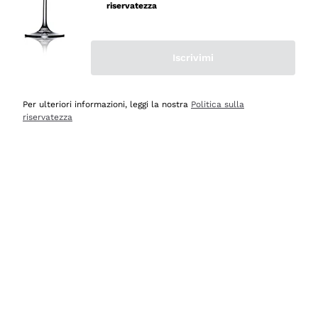
velocissima
riservatezza
Acquirente verificato
Iscrivimi
Ieri
Perfetti e attenti al cliente
Per ulteriori informazioni, leggi la nostra
Politica sulla
riservatezza
Acquirente verificato
2 Giorni Fa
Semplice nell'uso, puntuali e veloci.
Acquirente verificato
2 Giorni Fa
Ottima come sempre!