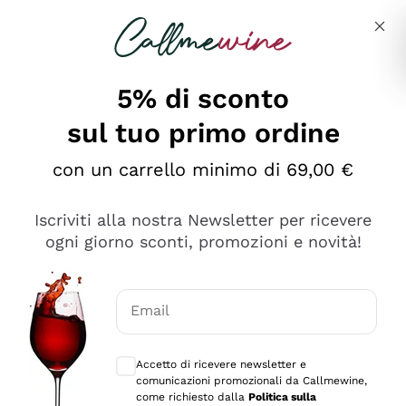
Salta al contenuto principale
Descrivi cosa stai cercando
5% di sconto
sul tuo primo ordine
Ottimo
con un carrello minimo di 69,00 €
4,5
/5
2.552
Iscriviti alla nostra Newsletter per ricevere
recensioni
ogni giorno sconti, promozioni e novità!
Le nostre recensioni a 4 e 5 stelle.
Clicca qui per leggerle tutte >
Email
Precedente
Successivo
Consensi opzionali per ricevere comunica
Accetto di ricevere newsletter e
Oggi
comunicazioni promozionali da Callmewine,
Ottima facilità di acquisto sul sito e consegna
come richiesto dalla
Politica sulla