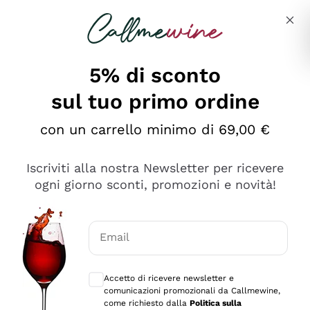
Salta al contenuto principale
Descrivi cosa stai cercando
5% di sconto
sul tuo primo ordine
Ottimo
con un carrello minimo di 69,00 €
4,5
/5
2.559
Iscriviti alla nostra Newsletter per ricevere
recensioni
ogni giorno sconti, promozioni e novità!
Le nostre recensioni a 4 e 5 stelle.
Clicca qui per leggerle tutte >
Email
Precedente
Successivo
Consensi opzionali per ricevere comunica
Accetto di ricevere newsletter e
Oggi
comunicazioni promozionali da Callmewine,
Il catalogo offre moltissime possibilità di scelta tra tanti
come richiesto dalla
Politica sulla