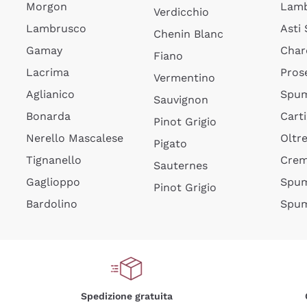
Morgon
Lamb
Verdicchio
Lambrusco
Asti
Chenin Blanc
Gamay
Char
Fiano
Lacrima
Pros
Vermentino
Aglianico
Spum
Sauvignon
Bonarda
Cart
Pinot Grigio
Nerello Mascalese
Oltr
Pigato
Tignanello
Cre
Sauternes
Gaglioppo
Spum
Pinot Grigio
Bardolino
Spum
Spedizione gratuita