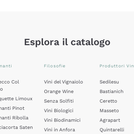
Esplora il catalogo
manti
Filosofie
Produttori Vin
ecco Col
Vini del Vignaiolo
Sedilesu
do
Orange Wine
Bastianich
quette Limoux
Senza Solfiti
Ceretto
anti Pinot
Vini Biologici
Masseto
anti Ribolla
Vini Biodinamici
Agrapart
ciacorta Saten
Vini in Anfora
Quintarelli