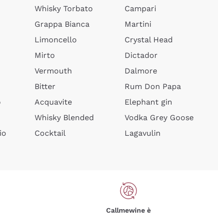
Whisky Torbato
Campari
Grappa Bianca
Martini
Limoncello
Crystal Head
Mirto
Dictador
Vermouth
Dalmore
Bitter
Rum Don Papa
o
Acquavite
Elephant gin
Whisky Blended
Vodka Grey Goose
io
Cocktail
Lagavulin
Callmewine è