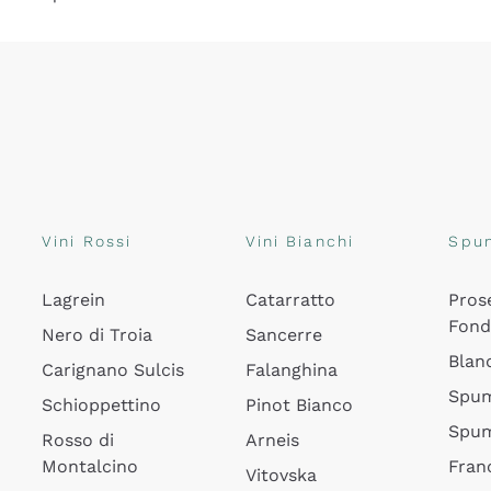
Vini Rossi
Vini Bianchi
Spu
Lagrein
Catarratto
Pros
Fon
Nero di Troia
Sancerre
Blan
Carignano Sulcis
Falanghina
Spum
Schioppettino
Pinot Bianco
Spum
Rosso di
Arneis
Montalcino
Fran
Vitovska