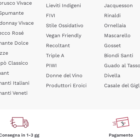
rusco Vivace
Lieviti Indigeni
Jacquesson
 Spumante
FIVI
Rinaldi
donnay Vivace
Stile Ossidativo
Ornellaia
ecco Rosé
Vegan Friendly
Mascarello
ante Dolce
Recoltant
Gosset
izze
Triple A
Biondi Santi
epò Classico
PIWI
Guado al Tass
mant
Donne del Vino
Divella
anti Italiani
Produttori Eroici
Casale del Gigl
anti Veneti
Consegna in 1-3 gg
Pagamento