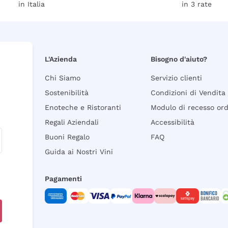
in Italia
in 3 rate
L'Azienda
Bisogno d'aiuto?
Chi Siamo
Servizio clienti
Sostenibilità
Condizioni di Vendita
Enoteche e Ristoranti
Modulo di recesso or
Regali Aziendali
Accessibilità
Buoni Regalo
FAQ
Guida ai Nostri Vini
Pagamenti