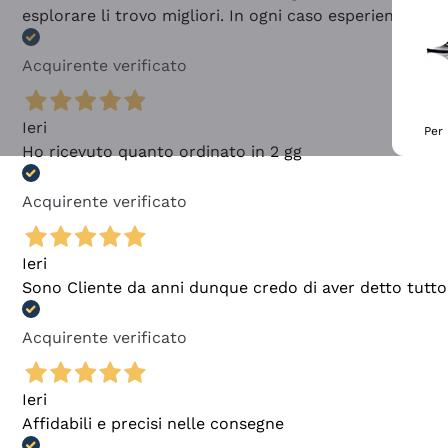
esplorare li trovo migliori. In ogni caso esperienza buo
Acquirente verificato
Ieri
Per 
Ho ricevuto quanto ordinato in 2 gg
Acquirente verificato
Ieri
Sono Cliente da anni dunque credo di aver detto tutto
Acquirente verificato
Ieri
Affidabili e precisi nelle consegne