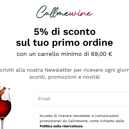
rcando
Champagne
Spumanti
Tutti i Vini
5% di sconto
sul tuo primo ordine
con un carrello minimo di 69,00 €
scriviti alla nostra Newsletter per ricevere ogni gior
sconti, promozioni e novità!
Email
Consensi opzionali per ricevere comunicaz
Accetto di ricevere newsletter e comunicazioni
promozionali da Callmewine, come richiesto dalla
se non è male ma secondo me ci sono alternative che hanno p
Politica sulla riservatezza