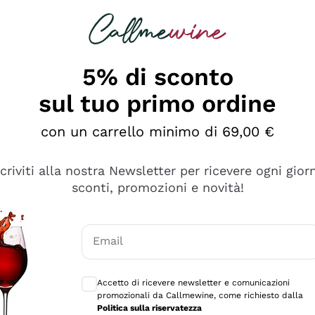
rcando
Champagne
Spumanti
Tutti i Vini
5% di sconto
sul tuo primo ordine
con un carrello minimo di 69,00 €
scriviti alla nostra Newsletter per ricevere ogni gior
sconti, promozioni e novità!
Email
Consensi opzionali per ricevere comunicaz
Accetto di ricevere newsletter e comunicazioni
promozionali da Callmewine, come richiesto dalla
e professionalità
Politica sulla riservatezza