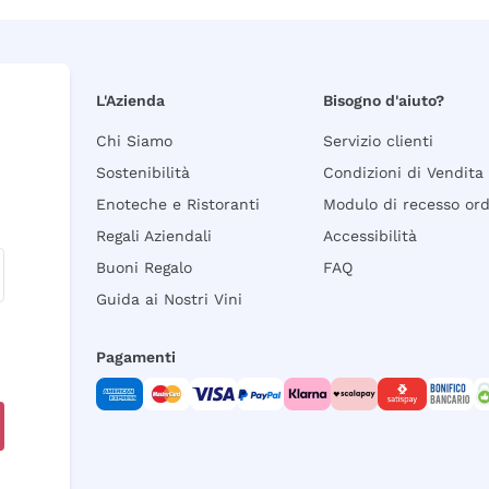
L'Azienda
Bisogno d'aiuto?
Chi Siamo
Servizio clienti
Sostenibilità
Condizioni di Vendita
Enoteche e Ristoranti
Modulo di recesso or
Regali Aziendali
Accessibilità
Buoni Regalo
FAQ
Guida ai Nostri Vini
Pagamenti