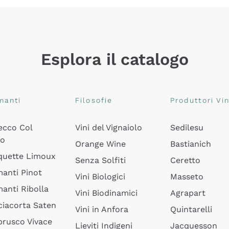
Esplora il catalogo
manti
Filosofie
Produttori Vin
ecco Col
Vini del Vignaiolo
Sedilesu
do
Orange Wine
Bastianich
quette Limoux
Senza Solfiti
Ceretto
anti Pinot
Vini Biologici
Masseto
anti Ribolla
Vini Biodinamici
Agrapart
ciacorta Saten
Vini in Anfora
Quintarelli
rusco Vivace
Lieviti Indigeni
Jacquesson