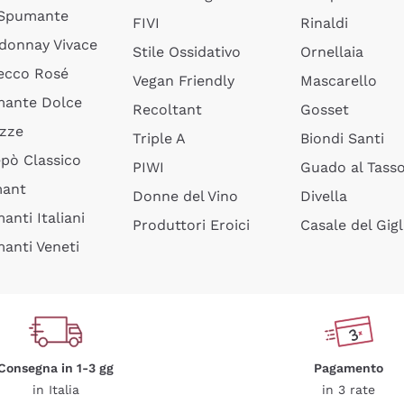
 Spumante
FIVI
Rinaldi
donnay Vivace
Stile Ossidativo
Ornellaia
ecco Rosé
Vegan Friendly
Mascarello
ante Dolce
Recoltant
Gosset
izze
Triple A
Biondi Santi
epò Classico
PIWI
Guado al Tass
mant
Donne del Vino
Divella
anti Italiani
Produttori Eroici
Casale del Gigl
anti Veneti
Consegna in 1-3 gg
Pagamento
in Italia
in 3 rate