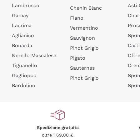
Lambrusco
Asti
Chenin Blanc
Gamay
Char
Fiano
Lacrima
Pros
Vermentino
Aglianico
Spum
Sauvignon
Bonarda
Cart
Pinot Grigio
Nerello Mascalese
Oltr
Pigato
Tignanello
Cre
Sauternes
Gaglioppo
Spum
Pinot Grigio
Bardolino
Spum
Spedizione gratuita
oltre i 69,00 €