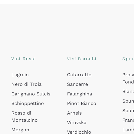
Vini Rossi
Vini Bianchi
Spu
Lagrein
Catarratto
Pros
Fon
Nero di Troia
Sancerre
Blan
Carignano Sulcis
Falanghina
Spum
Schioppettino
Pinot Bianco
Spum
Rosso di
Arneis
Montalcino
Fran
Vitovska
Morgon
Lamb
Verdicchio