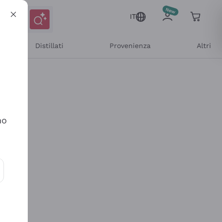
IT
Distillati
Provenienza
Altri
no
ioni e offerte personalizzate