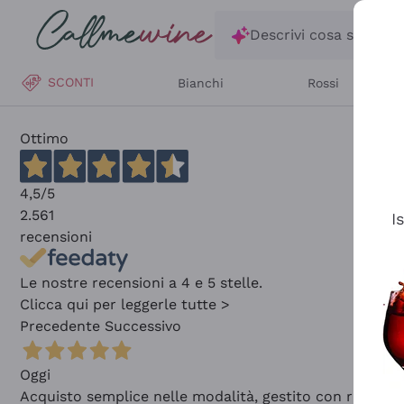
Salta al contenuto principale
Descrivi cosa stai ce
SCONTI
Bianchi
Rossi
Ottimo
4,5
/5
2.561
I
recensioni
Le nostre recensioni a 4 e 5 stelle.
Clicca qui per leggerle tutte >
Precedente
Successivo
Oggi
Acquisto semplice nelle modalità, gestito con rapidità 