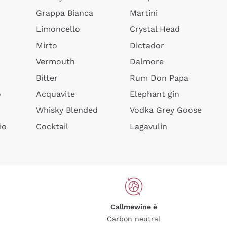
Grappa Bianca
Martini
Limoncello
Crystal Head
Mirto
Dictador
Vermouth
Dalmore
Bitter
Rum Don Papa
o
Acquavite
Elephant gin
Whisky Blended
Vodka Grey Goose
io
Cocktail
Lagavulin
Callmewine è
Carbon neutral