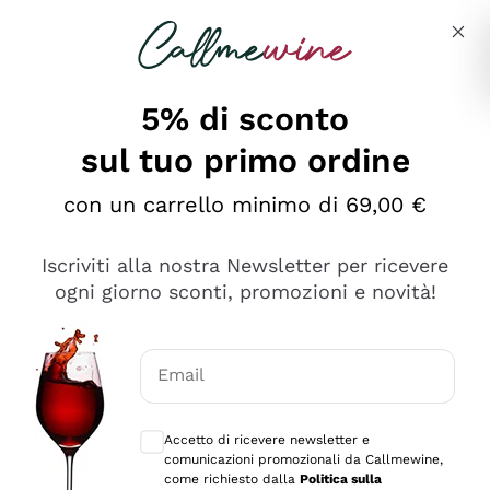
Salta al contenuto principale
Descrivi cosa stai cercando
5% di sconto
sul tuo primo ordine
con un carrello minimo di 69,00 €
Esplora il catalogo
Iscriviti alla nostra Newsletter per ricevere
ogni giorno sconti, promozioni e novità!
Vini Rossi
Lagrein
Vini Bianchi
Email
Nero di Troia
Consensi opzionali per ricevere comunica
Catarratto
Spumanti
Carignano Sulcis
Accetto di ricevere newsletter e
Sancerre
comunicazioni promozionali da Callmewine,
Schioppettino
Prosecco Col Fondo
Filosofie
come richiesto dalla
Politica sulla
Falanghina