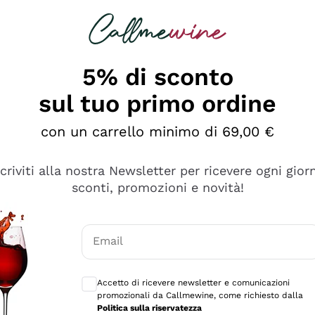
rcando
Champagne
Spumanti
Tutti i Vini
5% di sconto
sul tuo primo ordine
con un carrello minimo di 69,00 €
scriviti alla nostra Newsletter per ricevere ogni gior
sconti, promozioni e novità!
Email
Consensi opzionali per ricevere comunicaz
Accetto di ricevere newsletter e comunicazioni
promozionali da Callmewine, come richiesto dalla
sima
Politica sulla riservatezza