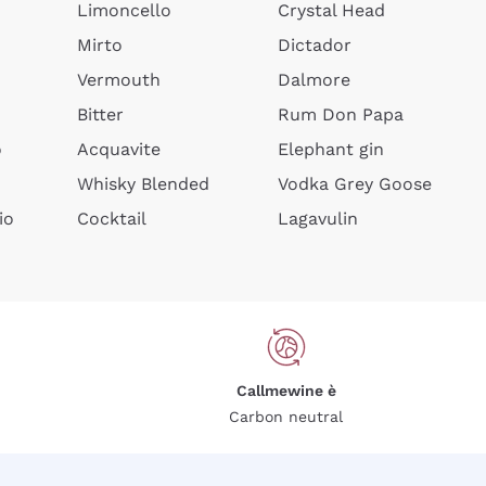
Limoncello
Crystal Head
Mirto
Dictador
Vermouth
Dalmore
Bitter
Rum Don Papa
o
Acquavite
Elephant gin
Whisky Blended
Vodka Grey Goose
io
Cocktail
Lagavulin
Callmewine è
Carbon neutral