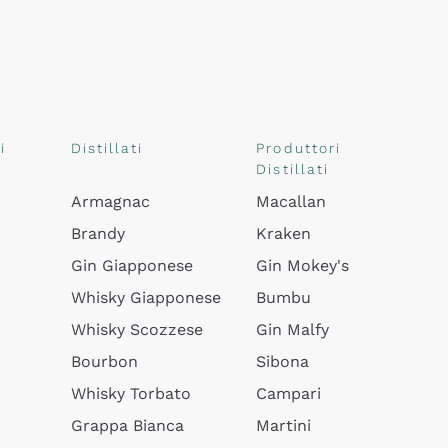
i
Distillati
Produttori
Distillati
Armagnac
Macallan
Brandy
Kraken
Gin Giapponese
Gin Mokey's
Whisky Giapponese
Bumbu
Whisky Scozzese
Gin Malfy
Bourbon
Sibona
Whisky Torbato
Campari
Grappa Bianca
Martini