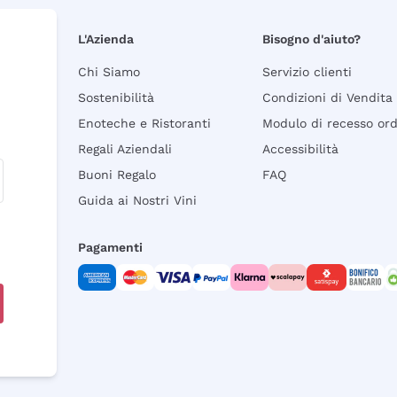
L'Azienda
Bisogno d'aiuto?
Chi Siamo
Servizio clienti
Sostenibilità
Condizioni di Vendita
Enoteche e Ristoranti
Modulo di recesso or
Regali Aziendali
Accessibilità
Buoni Regalo
FAQ
Guida ai Nostri Vini
Pagamenti