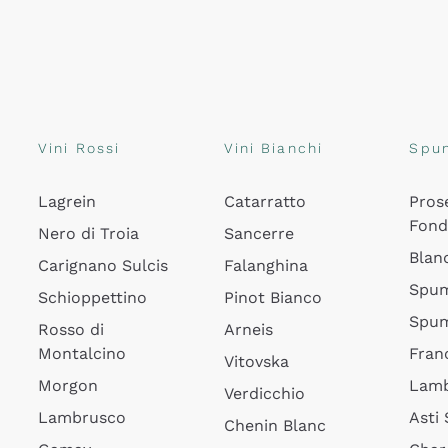
Vini Rossi
Vini Bianchi
Spu
Lagrein
Catarratto
Pros
Fon
Nero di Troia
Sancerre
Blan
Carignano Sulcis
Falanghina
Spum
Schioppettino
Pinot Bianco
Spum
Rosso di
Arneis
Montalcino
Fran
Vitovska
Morgon
Lamb
Verdicchio
Lambrusco
Asti
Chenin Blanc