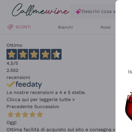
Salta al contenuto principale
Descrivi cosa stai ce
SCONTI
Bianchi
Rossi
Ottimo
4,5
/5
2.552
I
recensioni
Le nostre recensioni a 4 e 5 stelle.
Clicca qui per leggerle tutte >
Precedente
Successivo
Oggi
Ottima facilità di acquisto sul sito e consegna velocis