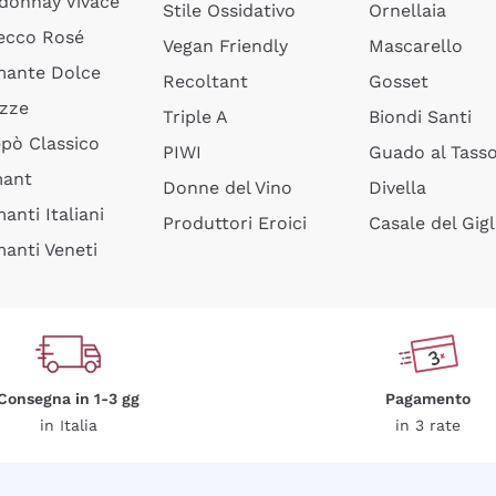
donnay Vivace
Stile Ossidativo
Ornellaia
ecco Rosé
Vegan Friendly
Mascarello
ante Dolce
Recoltant
Gosset
izze
Triple A
Biondi Santi
epò Classico
PIWI
Guado al Tass
mant
Donne del Vino
Divella
anti Italiani
Produttori Eroici
Casale del Gigl
anti Veneti
Consegna in 1-3 gg
Pagamento
in Italia
in 3 rate