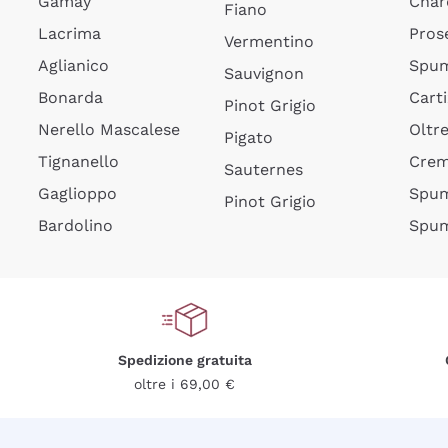
Gamay
Char
Fiano
Lacrima
Pros
Vermentino
Aglianico
Spum
Sauvignon
Bonarda
Cart
Pinot Grigio
Nerello Mascalese
Oltr
Pigato
Tignanello
Cre
Sauternes
Gaglioppo
Spum
Pinot Grigio
Bardolino
Spum
Spedizione gratuita
oltre i 69,00 €