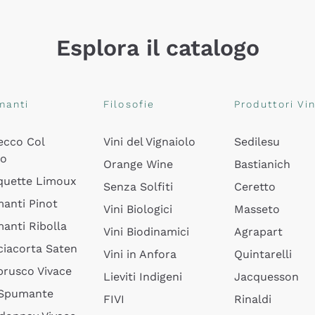
Esplora il catalogo
manti
Filosofie
Produttori Vin
ecco Col
Vini del Vignaiolo
Sedilesu
do
Orange Wine
Bastianich
quette Limoux
Senza Solfiti
Ceretto
anti Pinot
Vini Biologici
Masseto
anti Ribolla
Vini Biodinamici
Agrapart
ciacorta Saten
Vini in Anfora
Quintarelli
rusco Vivace
Lieviti Indigeni
Jacquesson
 Spumante
FIVI
Rinaldi