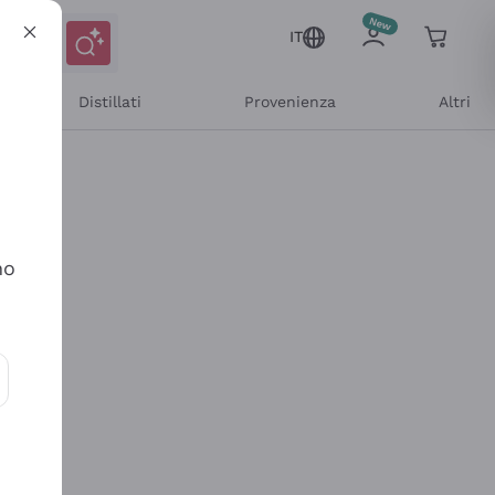
IT
Distillati
Provenienza
Altri
no
ioni e offerte personalizzate