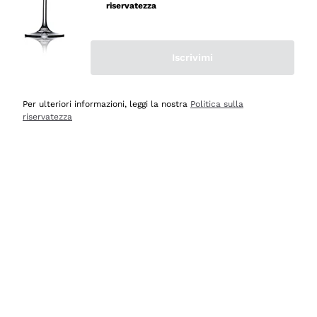
professionalità
riservatezza
Acquirente verificato
Iscrivimi
Oggi
Seri affidabili
Per ulteriori informazioni, leggi la nostra
Politica sulla
riservatezza
Acquirente verificato
Ieri
Il catalogo offre moltissime possibilità di scelta tra tanti
prodotti diversi e con un ampio range di prezzo. Le
indicazioni dei consulenti sono estremamente chiare e
conformi alle caratteristiche dei prodotti acquistati
Acquirente verificato