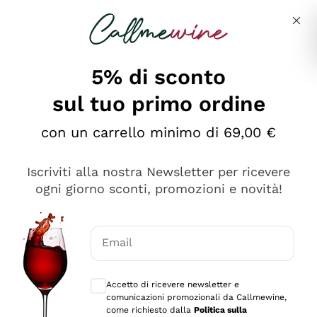
Salta al contenuto principale
Descrivi cosa stai cercando
5% di sconto
sul tuo primo ordine
Ottimo
con un carrello minimo di 69,00 €
4,5
/5
2.561
Iscriviti alla nostra Newsletter per ricevere
recensioni
ogni giorno sconti, promozioni e novità!
Le nostre recensioni a 4 e 5 stelle.
Clicca qui per leggerle tutte >
Email
Precedente
Successivo
Consensi opzionali per ricevere comunica
Accetto di ricevere newsletter e
Oggi
comunicazioni promozionali da Callmewine,
Acquisto semplice nelle modalità, gestito con rapidità e
come richiesto dalla
Politica sulla