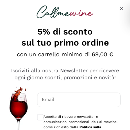
Salta al contenuto principale
Descrivi cosa stai cercando
5% di sconto
sul tuo primo ordine
Ottimo
con un carrello minimo di 69,00 €
4,5
/5
2.552
Iscriviti alla nostra Newsletter per ricevere
recensioni
ogni giorno sconti, promozioni e novità!
Le nostre recensioni a 4 e 5 stelle.
Clicca qui per leggerle tutte >
Email
Precedente
Successivo
Consensi opzionali per ricevere comunica
Accetto di ricevere newsletter e
Oggi
comunicazioni promozionali da Callmewine,
Ottima facilità di acquisto sul sito e consegna
come richiesto dalla
Politica sulla