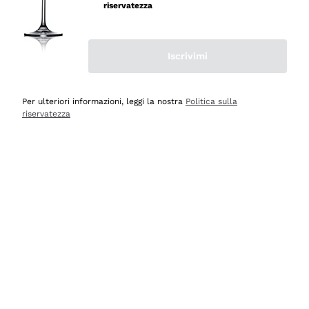
velocissima
riservatezza
Acquirente verificato
Iscrivimi
Ieri
Perfetti e attenti al cliente
Per ulteriori informazioni, leggi la nostra
Politica sulla
riservatezza
Acquirente verificato
2 Giorni Fa
Semplice nell'uso, puntuali e veloci.
Acquirente verificato
2 Giorni Fa
Ottima come sempre!