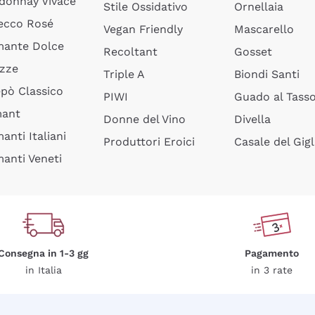
donnay Vivace
Stile Ossidativo
Ornellaia
ecco Rosé
Vegan Friendly
Mascarello
ante Dolce
Recoltant
Gosset
izze
Triple A
Biondi Santi
epò Classico
PIWI
Guado al Tass
mant
Donne del Vino
Divella
anti Italiani
Produttori Eroici
Casale del Gigl
anti Veneti
Consegna in 1-3 gg
Pagamento
in Italia
in 3 rate