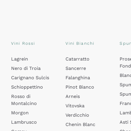
Vini Rossi
Vini Bianchi
Spu
Lagrein
Catarratto
Pros
Fon
Nero di Troia
Sancerre
Blan
Carignano Sulcis
Falanghina
Spum
Schioppettino
Pinot Bianco
Spum
Rosso di
Arneis
Montalcino
Fran
Vitovska
Morgon
Lamb
Verdicchio
Lambrusco
Asti
Chenin Blanc