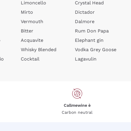
Limoncello
Crystal Head
Mirto
Dictador
Vermouth
Dalmore
Bitter
Rum Don Papa
o
Acquavite
Elephant gin
Whisky Blended
Vodka Grey Goose
io
Cocktail
Lagavulin
Callmewine è
Carbon neutral