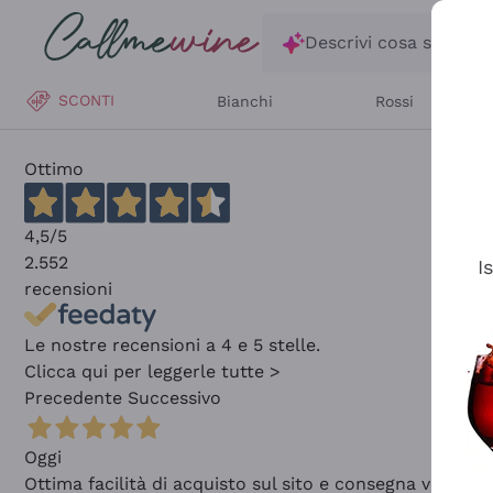
Salta al contenuto principale
Descrivi cosa stai ce
SCONTI
Bianchi
Rossi
Ottimo
4,5
/5
2.552
I
recensioni
Le nostre recensioni a 4 e 5 stelle.
Clicca qui per leggerle tutte >
Precedente
Successivo
Oggi
Ottima facilità di acquisto sul sito e consegna velocis