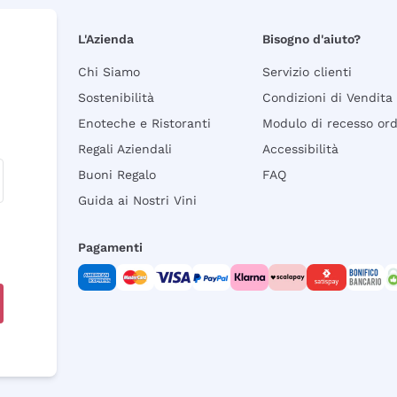
L'Azienda
Bisogno d'aiuto?
Chi Siamo
Servizio clienti
Sostenibilità
Condizioni di Vendita
Enoteche e Ristoranti
Modulo di recesso or
Regali Aziendali
Accessibilità
Buoni Regalo
FAQ
Guida ai Nostri Vini
Pagamenti