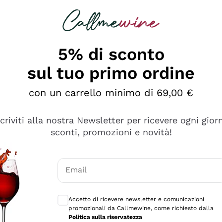
rcando
Champagne
Spumanti
Tutti i Vini
5% di sconto
sul tuo primo ordine
con un carrello minimo di 69,00 €
scriviti alla nostra Newsletter per ricevere ogni gior
sconti, promozioni e novità!
Email
Consensi opzionali per ricevere comunicaz
Accetto di ricevere newsletter e comunicazioni
promozionali da Callmewine, come richiesto dalla
sima
Politica sulla riservatezza