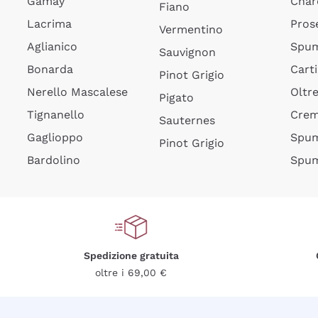
Gamay
Char
Fiano
Lacrima
Pros
Vermentino
Aglianico
Spum
Sauvignon
Bonarda
Cart
Pinot Grigio
Nerello Mascalese
Oltr
Pigato
Tignanello
Cre
Sauternes
Gaglioppo
Spum
Pinot Grigio
Bardolino
Spum
Spedizione gratuita
oltre i 69,00 €