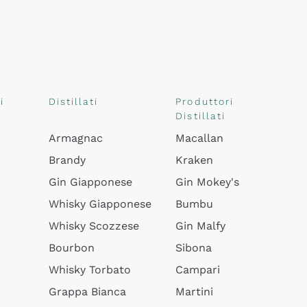
i
Distillati
Produttori
Distillati
Armagnac
Macallan
Brandy
Kraken
Gin Giapponese
Gin Mokey's
Whisky Giapponese
Bumbu
Whisky Scozzese
Gin Malfy
Bourbon
Sibona
Whisky Torbato
Campari
Grappa Bianca
Martini