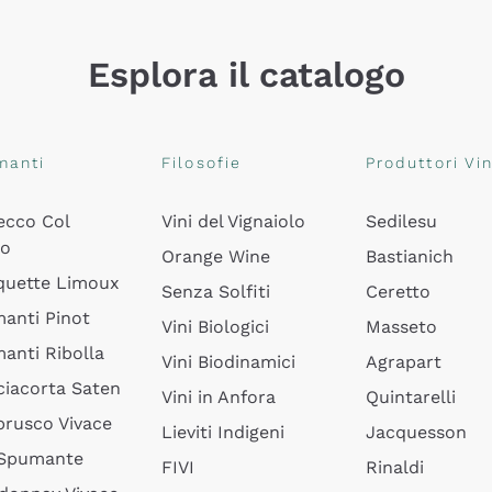
Esplora il catalogo
manti
Filosofie
Produttori Vin
ecco Col
Vini del Vignaiolo
Sedilesu
do
Orange Wine
Bastianich
quette Limoux
Senza Solfiti
Ceretto
anti Pinot
Vini Biologici
Masseto
anti Ribolla
Vini Biodinamici
Agrapart
ciacorta Saten
Vini in Anfora
Quintarelli
rusco Vivace
Lieviti Indigeni
Jacquesson
 Spumante
FIVI
Rinaldi