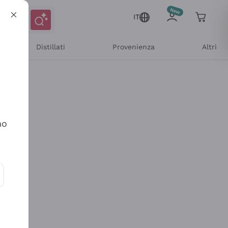
IT
Distillati
Provenienza
Altri
no
ioni e offerte personalizzate