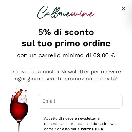
Salta al contenuto principale
Descrivi cosa stai cercando
5% di sconto
sul tuo primo ordine
Ottimo
con un carrello minimo di 69,00 €
4,5
/5
2.559
Iscriviti alla nostra Newsletter per ricevere
recensioni
ogni giorno sconti, promozioni e novità!
Le nostre recensioni a 4 e 5 stelle.
Clicca qui per leggerle tutte >
Email
Precedente
Successivo
Consensi opzionali per ricevere comunica
Accetto di ricevere newsletter e
Oggi
comunicazioni promozionali da Callmewine,
Il catalogo offre moltissime possibilità di scelta tra tanti
come richiesto dalla
Politica sulla