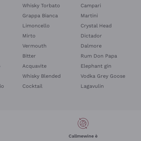
Whisky Torbato
Campari
Grappa Bianca
Martini
Limoncello
Crystal Head
Mirto
Dictador
Vermouth
Dalmore
Bitter
Rum Don Papa
o
Acquavite
Elephant gin
Whisky Blended
Vodka Grey Goose
io
Cocktail
Lagavulin
Callmewine è