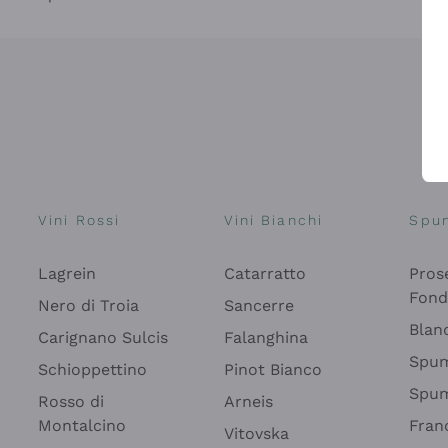
Vini Rossi
Vini Bianchi
Spu
Lagrein
Catarratto
Pros
Fon
Nero di Troia
Sancerre
Blan
Carignano Sulcis
Falanghina
Spum
Schioppettino
Pinot Bianco
Spum
Rosso di
Arneis
Montalcino
Fran
Vitovska