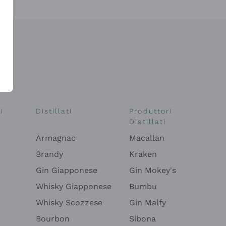
i
Distillati
Produttori
Distillati
Armagnac
Macallan
Brandy
Kraken
Gin Giapponese
Gin Mokey's
Whisky Giapponese
Bumbu
Whisky Scozzese
Gin Malfy
Bourbon
Sibona