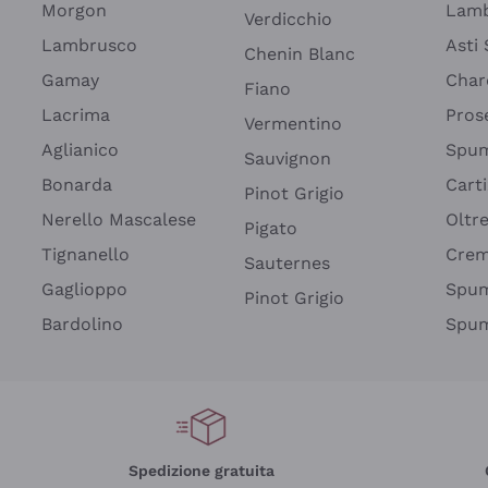
Morgon
Lamb
Verdicchio
Lambrusco
Asti
Chenin Blanc
Gamay
Char
Fiano
Lacrima
Pros
Vermentino
Aglianico
Spum
Sauvignon
Bonarda
Cart
Pinot Grigio
Nerello Mascalese
Oltr
Pigato
Tignanello
Cre
Sauternes
Gaglioppo
Spum
Pinot Grigio
Bardolino
Spum
Spedizione gratuita