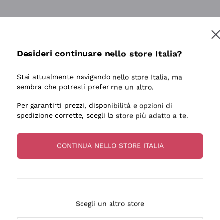
tanti prodotti diversi e con un ampio range di prezzo. Le 
Desideri continuare nello store Italia?
Stai attualmente navigando nello store Italia, ma
sembra che potresti preferirne un altro.
Per garantirti prezzi, disponibilità e opzioni di
ale e preparato. Vini ben confezionati e protetti. Pacco a
spedizione corrette, scegli lo store più adatto a te.
CONTINUA NELLO STORE ITALIA
Scegli un altro store