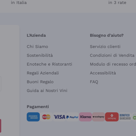
in Italia
in 3 rate
L'Azienda
Bisogno d'aiuto?
Chi Siamo
Servizio clienti
Sostenibilità
Condizioni di Vendita
Enoteche e Ristoranti
Modulo di recesso or
Regali Aziendali
Accessibilità
Buoni Regalo
FAQ
Guida ai Nostri Vini
Pagamenti