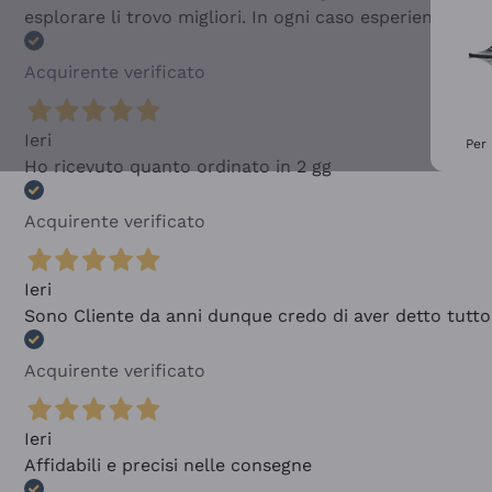
esplorare li trovo migliori. In ogni caso esperienza buo
Acquirente verificato
Ieri
Per 
Ho ricevuto quanto ordinato in 2 gg
Acquirente verificato
Ieri
Sono Cliente da anni dunque credo di aver detto tutto
Acquirente verificato
Ieri
Affidabili e precisi nelle consegne