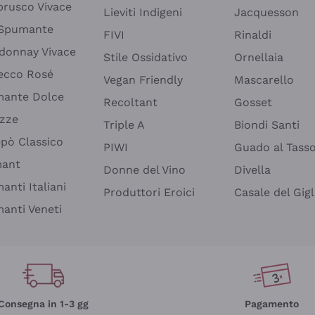
rusco Vivace
Lieviti Indigeni
Jacquesson
 Spumante
FIVI
Rinaldi
donnay Vivace
Stile Ossidativo
Ornellaia
ecco Rosé
Vegan Friendly
Mascarello
ante Dolce
Recoltant
Gosset
izze
Triple A
Biondi Santi
epò Classico
PIWI
Guado al Tass
mant
Donne del Vino
Divella
anti Italiani
Produttori Eroici
Casale del Gigl
anti Veneti
Consegna in 1-3 gg
Pagamento