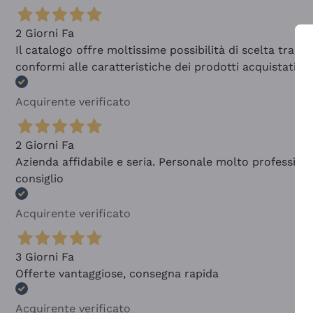
2 Giorni Fa
Il catalogo offre moltissime possibilità di scelta tra 
conformi alle caratteristiche dei prodotti acquistati
Acquirente verificato
2 Giorni Fa
Azienda affidabile e seria. Personale molto profession
consiglio
Acquirente verificato
3 Giorni Fa
Offerte vantaggiose, consegna rapida
Acquirente verificato