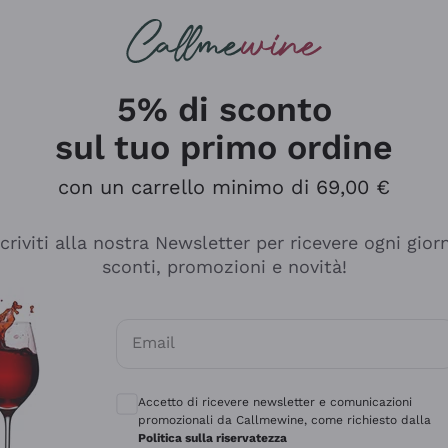
rcando
Champagne
Spumanti
Tutti i Vini
5% di sconto
sul tuo primo ordine
con un carrello minimo di 69,00 €
scriviti alla nostra Newsletter per ricevere ogni gior
sconti, promozioni e novità!
Email
Consensi opzionali per ricevere comunicaz
Accetto di ricevere newsletter e comunicazioni
promozionali da Callmewine, come richiesto dalla
se non è male ma secondo me ci sono alternative che hanno p
Politica sulla riservatezza