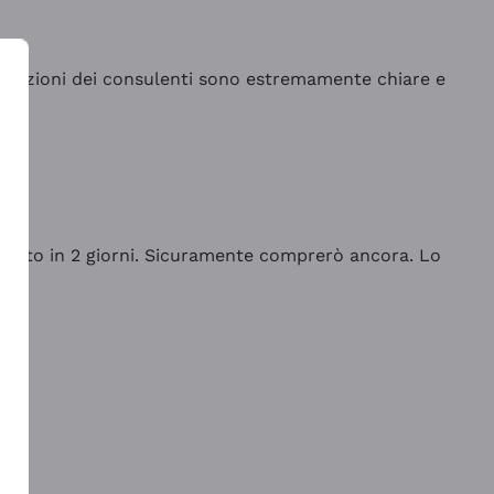
indicazioni dei consulenti sono estremamente chiare e
rrivato in 2 giorni. Sicuramente comprerò ancora. Lo