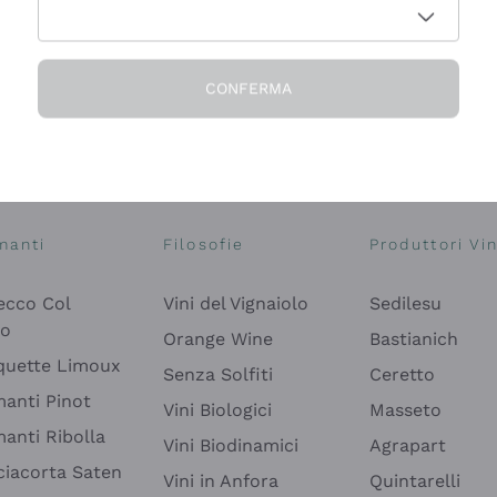
CONFERMA
Esplora il catalogo
manti
Filosofie
Produttori Vin
ecco Col
Vini del Vignaiolo
Sedilesu
do
Orange Wine
Bastianich
quette Limoux
Senza Solfiti
Ceretto
anti Pinot
Vini Biologici
Masseto
anti Ribolla
Vini Biodinamici
Agrapart
ciacorta Saten
Vini in Anfora
Quintarelli