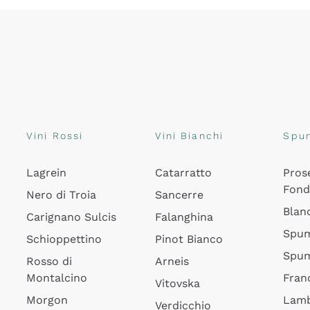
Vini Rossi
Vini Bianchi
Spu
Lagrein
Catarratto
Pros
Fon
Nero di Troia
Sancerre
Blan
Carignano Sulcis
Falanghina
Spum
Schioppettino
Pinot Bianco
Spum
Rosso di
Arneis
Montalcino
Fran
Vitovska
Morgon
Lamb
Verdicchio