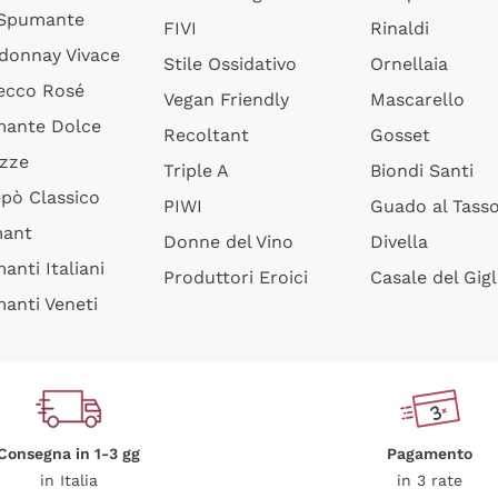
 Spumante
FIVI
Rinaldi
donnay Vivace
Stile Ossidativo
Ornellaia
ecco Rosé
Vegan Friendly
Mascarello
ante Dolce
Recoltant
Gosset
izze
Triple A
Biondi Santi
epò Classico
PIWI
Guado al Tass
mant
Donne del Vino
Divella
anti Italiani
Produttori Eroici
Casale del Gigl
anti Veneti
Consegna in 1-3 gg
Pagamento
in Italia
in 3 rate