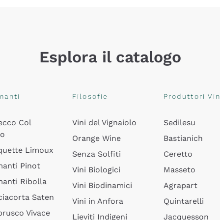
Esplora il catalogo
manti
Filosofie
Produttori Vin
ecco Col
Vini del Vignaiolo
Sedilesu
do
Orange Wine
Bastianich
quette Limoux
Senza Solfiti
Ceretto
anti Pinot
Vini Biologici
Masseto
anti Ribolla
Vini Biodinamici
Agrapart
ciacorta Saten
Vini in Anfora
Quintarelli
rusco Vivace
Lieviti Indigeni
Jacquesson