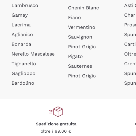
Lambrusco
Asti
Chenin Blanc
Gamay
Char
Fiano
Lacrima
Pros
Vermentino
Aglianico
Spum
Sauvignon
Bonarda
Cart
Pinot Grigio
Nerello Mascalese
Oltr
Pigato
Tignanello
Cre
Sauternes
Gaglioppo
Spum
Pinot Grigio
Bardolino
Spum
Spedizione gratuita
oltre i 69,00 €