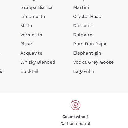
Grappa Bianca
Martini
Limoncello
Crystal Head
Mirto
Dictador
Vermouth
Dalmore
Bitter
Rum Don Papa
o
Acquavite
Elephant gin
Whisky Blended
Vodka Grey Goose
io
Cocktail
Lagavulin
Callmewine è
Carbon neutral