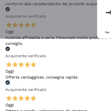
conformi alle caratteristiche dei prodotti acquistati
Acquirente verificato
Oggi
Per 
Azienda affidabile e seria. Personale molto profession
consiglio
Acquirente verificato
Oggi
Offerte vantaggiose, consegna rapida
Acquirente verificato
Oggi
Ottimo e rapido, un’esperienza da ripetere