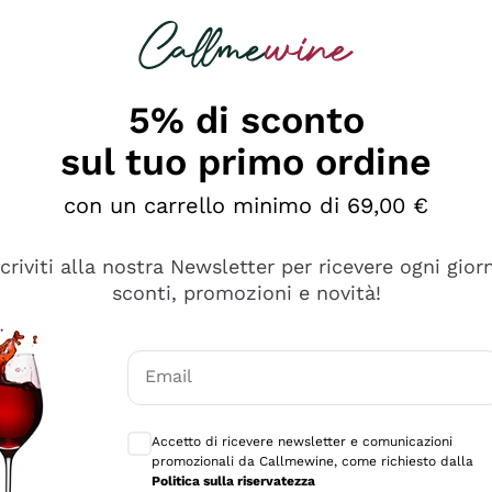
rcando
Champagne
Spumanti
Tutti i Vini
5% di sconto
sul tuo primo ordine
con un carrello minimo di 69,00 €
scriviti alla nostra Newsletter per ricevere ogni gior
sconti, promozioni e novità!
Email
Consensi opzionali per ricevere comunicaz
Accetto di ricevere newsletter e comunicazioni
promozionali da Callmewine, come richiesto dalla
tanti prodotti diversi e con un ampio range di prezzo. Le 
Politica sulla riservatezza