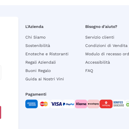
L'Azienda
Bisogno d'aiuto?
Chi Siamo
Servizio clienti
Sostenibilità
Condizioni di Vendita
Enoteche e Ristoranti
Modulo di recesso or
Regali Aziendali
Accessibilità
Buoni Regalo
FAQ
Guida ai Nostri Vini
Pagamenti