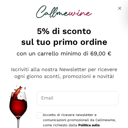
Salta al contenuto principale
Descrivi cosa stai cercando
5% di sconto
sul tuo primo ordine
Ottimo
con un carrello minimo di 69,00 €
4,5
/5
2.552
Iscriviti alla nostra Newsletter per ricevere
recensioni
ogni giorno sconti, promozioni e novità!
Le nostre recensioni a 4 e 5 stelle.
Clicca qui per leggerle tutte >
Email
Precedente
Successivo
Consensi opzionali per ricevere comunica
Accetto di ricevere newsletter e
Oggi
comunicazioni promozionali da Callmewine,
Ottima facilità di acquisto sul sito e consegna
come richiesto dalla
Politica sulla