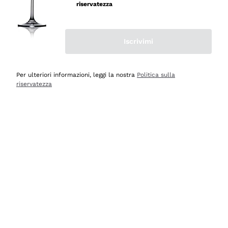
velocissima
riservatezza
Acquirente verificato
Iscrivimi
Ieri
Perfetti e attenti al cliente
Per ulteriori informazioni, leggi la nostra
Politica sulla
riservatezza
Acquirente verificato
Ieri
Semplice nell'uso, puntuali e veloci.
Acquirente verificato
Ieri
Ottima come sempre!