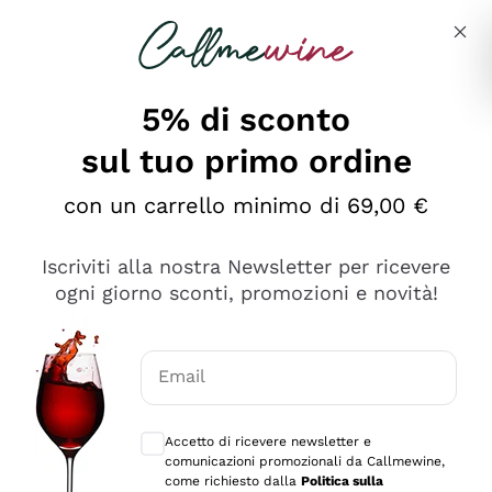
Salta al contenuto principale
Descrivi cosa stai cercando
5% di sconto
sul tuo primo ordine
Ottimo
con un carrello minimo di 69,00 €
4,5
/5
2.559
Iscriviti alla nostra Newsletter per ricevere
recensioni
ogni giorno sconti, promozioni e novità!
Le nostre recensioni a 4 e 5 stelle.
Clicca qui per leggerle tutte >
Email
Precedente
Successivo
Consensi opzionali per ricevere comunica
Accetto di ricevere newsletter e
Oggi
comunicazioni promozionali da Callmewine,
Il catalogo offre moltissime possibilità di scelta tra tanti
come richiesto dalla
Politica sulla