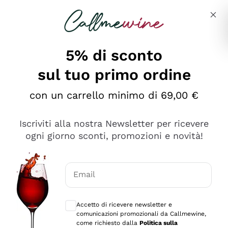
Salta al contenuto principale
Descrivi cosa stai cercando
5% di sconto
sul tuo primo ordine
Ottimo
con un carrello minimo di 69,00 €
4,5
/5
2.566
Iscriviti alla nostra Newsletter per ricevere
recensioni
ogni giorno sconti, promozioni e novità!
Le nostre recensioni a 4 e 5 stelle.
Clicca qui per leggerle tutte >
Email
Precedente
Successivo
Consensi opzionali per ricevere comunica
Accetto di ricevere newsletter e
Ieri
comunicazioni promozionali da Callmewine,
Ordine tutto ok, niente da dire a riguardo. Il sito in se
come richiesto dalla
Politica sulla