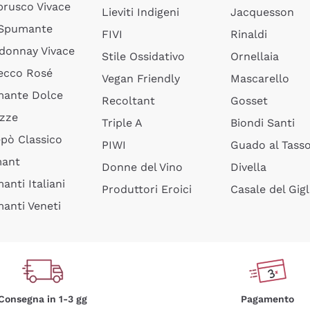
rusco Vivace
Lieviti Indigeni
Jacquesson
 Spumante
FIVI
Rinaldi
donnay Vivace
Stile Ossidativo
Ornellaia
ecco Rosé
Vegan Friendly
Mascarello
ante Dolce
Recoltant
Gosset
izze
Triple A
Biondi Santi
epò Classico
PIWI
Guado al Tass
mant
Donne del Vino
Divella
anti Italiani
Produttori Eroici
Casale del Gigl
anti Veneti
Consegna in 1-3 gg
Pagamento