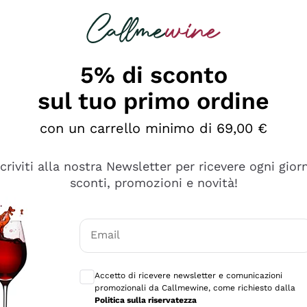
rcando
Champagne
Spumanti
Tutti i Vini
5% di sconto
sul tuo primo ordine
con un carrello minimo di 69,00 €
scriviti alla nostra Newsletter per ricevere ogni gior
sconti, promozioni e novità!
Email
Consensi opzionali per ricevere comunicaz
Accetto di ricevere newsletter e comunicazioni
promozionali da Callmewine, come richiesto dalla
se non è male ma secondo me ci sono alternative che hanno p
Politica sulla riservatezza