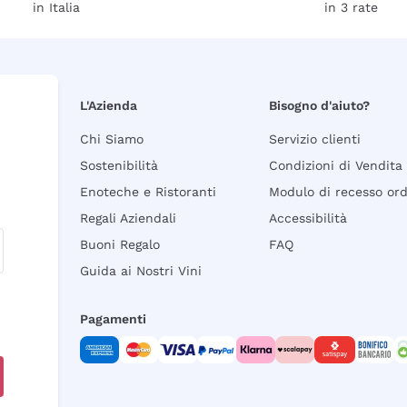
in Italia
in 3 rate
L'Azienda
Bisogno d'aiuto?
Chi Siamo
Servizio clienti
Sostenibilità
Condizioni di Vendita
Enoteche e Ristoranti
Modulo di recesso or
Regali Aziendali
Accessibilità
Buoni Regalo
FAQ
Guida ai Nostri Vini
Pagamenti