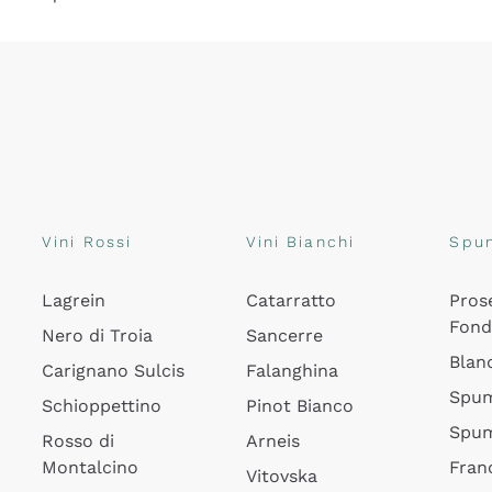
Vini Rossi
Vini Bianchi
Spu
Lagrein
Catarratto
Pros
Fon
Nero di Troia
Sancerre
Blan
Carignano Sulcis
Falanghina
Spum
Schioppettino
Pinot Bianco
Spum
Rosso di
Arneis
Montalcino
Fran
Vitovska