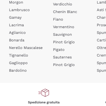
Morgon
Lamb
Verdicchio
Lambrusco
Asti
Chenin Blanc
Gamay
Char
Fiano
Lacrima
Pros
Vermentino
Aglianico
Spum
Sauvignon
Bonarda
Cart
Pinot Grigio
Nerello Mascalese
Oltr
Pigato
Tignanello
Cre
Sauternes
Gaglioppo
Spum
Pinot Grigio
Bardolino
Spum
Spedizione gratuita