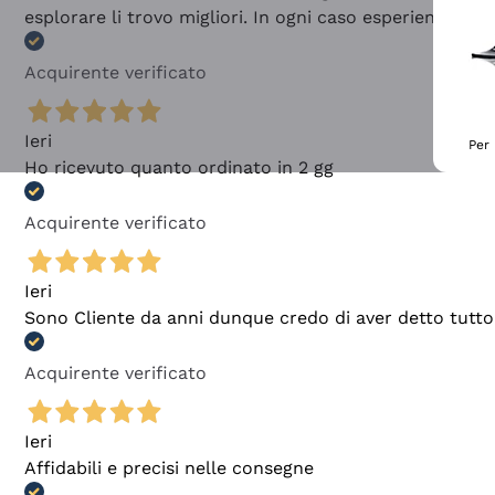
esplorare li trovo migliori. In ogni caso esperienza buo
Acquirente verificato
Ieri
Per 
Ho ricevuto quanto ordinato in 2 gg
Acquirente verificato
Ieri
Sono Cliente da anni dunque credo di aver detto tutto
Acquirente verificato
Ieri
Affidabili e precisi nelle consegne