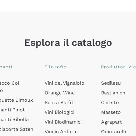
Esplora il catalogo
manti
Filosofie
Produttori Vin
ecco Col
Vini del Vignaiolo
Sedilesu
do
Orange Wine
Bastianich
quette Limoux
Senza Solfiti
Ceretto
anti Pinot
Vini Biologici
Masseto
anti Ribolla
Vini Biodinamici
Agrapart
ciacorta Saten
Vini in Anfora
Quintarelli