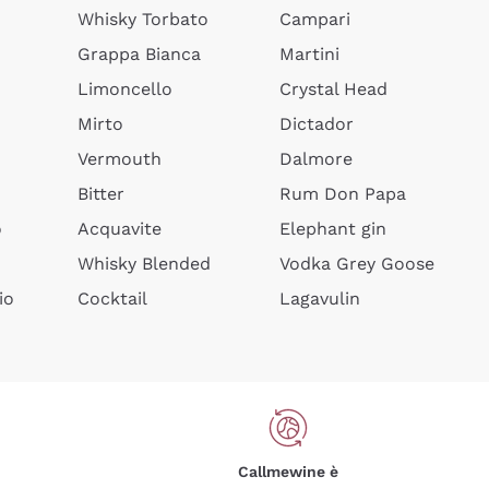
Whisky Torbato
Campari
Grappa Bianca
Martini
Limoncello
Crystal Head
Mirto
Dictador
Vermouth
Dalmore
Bitter
Rum Don Papa
o
Acquavite
Elephant gin
Whisky Blended
Vodka Grey Goose
io
Cocktail
Lagavulin
Callmewine è