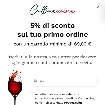
Salta al contenuto principale
Descrivi cosa stai cercando
5% di sconto
sul tuo primo ordine
Ottimo
con un carrello minimo di 69,00 €
4,5
/5
2.566
Iscriviti alla nostra Newsletter per ricevere
recensioni
ogni giorno sconti, promozioni e novità!
Le nostre recensioni a 4 e 5 stelle.
Clicca qui per leggerle tutte >
Email
Precedente
Successivo
Consensi opzionali per ricevere comunica
Accetto di ricevere newsletter e
Ieri
comunicazioni promozionali da Callmewine,
Ordine tutto ok, niente da dire a riguardo. Il sito in se
come richiesto dalla
Politica sulla