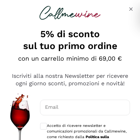
Salta al contenuto principale
Descrivi cosa stai cercando
5% di sconto
sul tuo primo ordine
Ottimo
con un carrello minimo di 69,00 €
4,5
/5
2.566
Iscriviti alla nostra Newsletter per ricevere
recensioni
ogni giorno sconti, promozioni e novità!
Le nostre recensioni a 4 e 5 stelle.
Clicca qui per leggerle tutte >
Email
Precedente
Successivo
Consensi opzionali per ricevere comunica
Accetto di ricevere newsletter e
Oggi
comunicazioni promozionali da Callmewine,
Ordine tutto ok, niente da dire a riguardo. Il sito in se
come richiesto dalla
Politica sulla