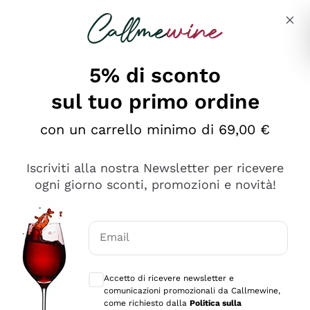
Salta al contenuto principale
Descrivi cosa stai cercando
5% di sconto
sul tuo primo ordine
Ottimo
con un carrello minimo di 69,00 €
4,5
/5
2.561
Iscriviti alla nostra Newsletter per ricevere
recensioni
ogni giorno sconti, promozioni e novità!
Le nostre recensioni a 4 e 5 stelle.
Clicca qui per leggerle tutte >
Email
Precedente
Successivo
Consensi opzionali per ricevere comunica
Accetto di ricevere newsletter e
Oggi
comunicazioni promozionali da Callmewine,
Acquisto semplice nelle modalità, gestito con rapidità e
come richiesto dalla
Politica sulla