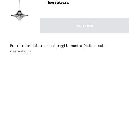
professionalità
riservatezza
Acquirente verificato
Iscrivimi
Ieri
Seri affidabili
Per ulteriori informazioni, leggi la nostra
Politica sulla
riservatezza
Acquirente verificato
Ieri
Il catalogo offre moltissime possibilità di scelta tra tanti
prodotti diversi e con un ampio range di prezzo. Le
indicazioni dei consulenti sono estremamente chiare e
conformi alle caratteristiche dei prodotti acquistati
Acquirente verificato