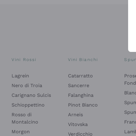
Vini Rossi
Vini Bianchi
Spu
Lagrein
Catarratto
Pros
Fon
Nero di Troia
Sancerre
Blan
Carignano Sulcis
Falanghina
Spum
Schioppettino
Pinot Bianco
Spum
Rosso di
Arneis
Montalcino
Fran
Vitovska
Morgon
Lamb
Verdicchio