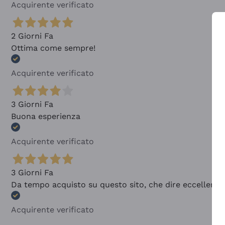
Acquirente verificato
2 Giorni Fa
Ottima come sempre!
Acquirente verificato
3 Giorni Fa
Buona esperienza
Acquirente verificato
3 Giorni Fa
Da tempo acquisto su questo sito, che dire eccellente
Acquirente verificato