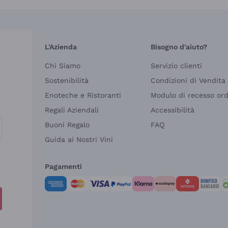
L'Azienda
Bisogno d'aiuto?
Chi Siamo
Servizio clienti
Sostenibilità
Condizioni di Vendita
Enoteche e Ristoranti
Modulo di recesso or
Regali Aziendali
Accessibilità
Buoni Regalo
FAQ
Guida ai Nostri Vini
Pagamenti