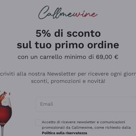
rcando
Champagne
Spumanti
Tutti i Vini
5% di sconto
sul tuo primo ordine
con un carrello minimo di 69,00 €
scriviti alla nostra Newsletter per ricevere ogni gior
sconti, promozioni e novità!
Email
Consensi opzionali per ricevere comunicaz
Accetto di ricevere newsletter e comunicazioni
promozionali da Callmewine, come richiesto dalla
tanti prodotti diversi e con un ampio range di prezzo. Le 
Politica sulla riservatezza