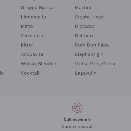
Grappa Bianca
Martini
Limoncello
Crystal Head
Mirto
Dictador
Vermouth
Dalmore
Bitter
Rum Don Papa
o
Acquavite
Elephant gin
Whisky Blended
Vodka Grey Goose
io
Cocktail
Lagavulin
Callmewine è
Carbon neutral