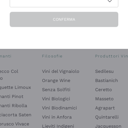
CONFERMA
Esplora il catalogo
manti
Filosofie
Produttori Vin
ecco Col
Vini del Vignaiolo
Sedilesu
do
Orange Wine
Bastianich
quette Limoux
Senza Solfiti
Ceretto
anti Pinot
Vini Biologici
Masseto
anti Ribolla
Vini Biodinamici
Agrapart
ciacorta Saten
Vini in Anfora
Quintarelli
rusco Vivace
Lieviti Indigeni
Jacquesson