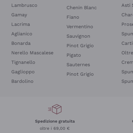
Lambrusco
Asti
Chenin Blanc
Gamay
Char
Fiano
Lacrima
Pros
Vermentino
Aglianico
Spum
Sauvignon
Bonarda
Cart
Pinot Grigio
Nerello Mascalese
Oltr
Pigato
Tignanello
Cre
Sauternes
Gaglioppo
Spum
Pinot Grigio
Bardolino
Spum
Spedizione gratuita
oltre i 69,00 €