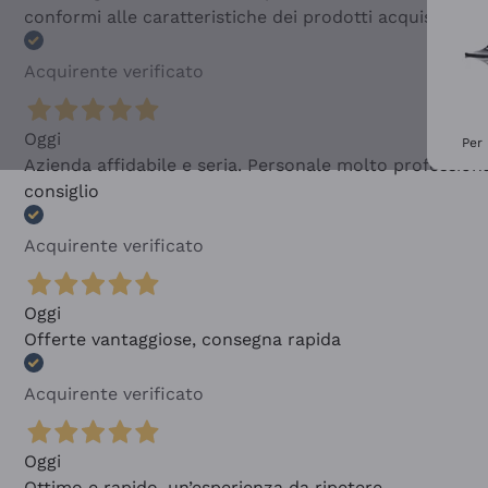
conformi alle caratteristiche dei prodotti acquistati
Acquirente verificato
Oggi
Per 
Azienda affidabile e seria. Personale molto profession
consiglio
Acquirente verificato
Oggi
Offerte vantaggiose, consegna rapida
Acquirente verificato
Oggi
Ottimo e rapido, un’esperienza da ripetere