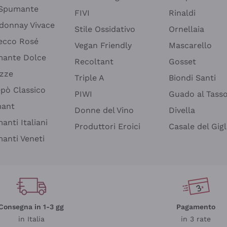
 Spumante
FIVI
Rinaldi
donnay Vivace
Stile Ossidativo
Ornellaia
ecco Rosé
Vegan Friendly
Mascarello
ante Dolce
Recoltant
Gosset
izze
Triple A
Biondi Santi
epò Classico
PIWI
Guado al Tass
mant
Donne del Vino
Divella
anti Italiani
Produttori Eroici
Casale del Gigl
anti Veneti
Consegna in 1-3 gg
Pagamento
in Italia
in 3 rate