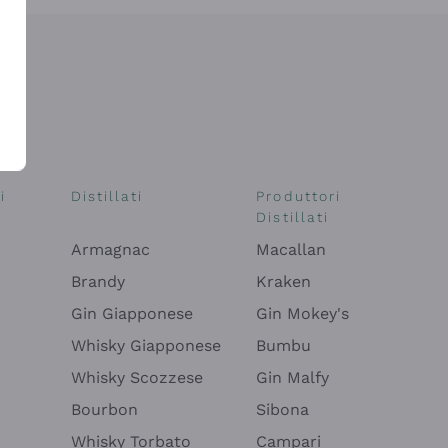
i
Distillati
Produttori
Distillati
Armagnac
Macallan
Brandy
Kraken
Gin Giapponese
Gin Mokey's
Whisky Giapponese
Bumbu
Whisky Scozzese
Gin Malfy
Bourbon
Sibona
Whisky Torbato
Campari