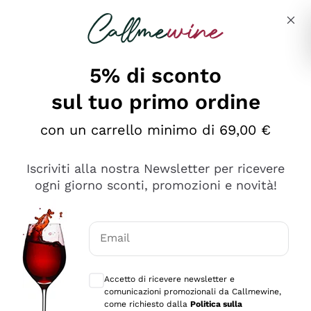
Salta al contenuto principale
Descrivi cosa stai cercando
5% di sconto
sul tuo primo ordine
Ottimo
con un carrello minimo di 69,00 €
4,5
/5
2.566
Iscriviti alla nostra Newsletter per ricevere
recensioni
ogni giorno sconti, promozioni e novità!
Le nostre recensioni a 4 e 5 stelle.
Clicca qui per leggerle tutte >
Email
Precedente
Successivo
Consensi opzionali per ricevere comunica
Accetto di ricevere newsletter e
Ieri
comunicazioni promozionali da Callmewine,
Ordine tutto ok, niente da dire a riguardo. Il sito in se
come richiesto dalla
Politica sulla