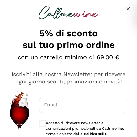
Salta al contenuto principale
Descrivi cosa stai cercando
5% di sconto
Callmewine: Vendita Vino Online
sul tuo primo ordine
Le nostre offerte: la scorta
perfetta inizia da qui!
con un carrello minimo di 69,00 €
Iscriviti alla nostra Newsletter per ricevere
ogni giorno sconti, promozioni e novità!
Email
Scopri
Scopri
Consensi opzionali per ricevere comunica
Accetto di ricevere newsletter e
comunicazioni promozionali da Callmewine,
come richiesto dalla
Politica sulla