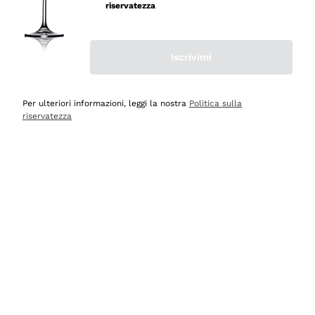
velocissima
riservatezza
Acquirente verificato
Iscrivimi
Ieri
Perfetti e attenti al cliente
Per ulteriori informazioni, leggi la nostra
Politica sulla
riservatezza
Acquirente verificato
2 Giorni Fa
Semplice nell'uso, puntuali e veloci.
Acquirente verificato
2 Giorni Fa
Ottima come sempre!