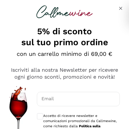
Salta al contenuto principale
Descrivi cosa stai cercando
5% di sconto
sul tuo primo ordine
Ottimo
con un carrello minimo di 69,00 €
4,5
/5
2.552
Iscriviti alla nostra Newsletter per ricevere
recensioni
ogni giorno sconti, promozioni e novità!
Le nostre recensioni a 4 e 5 stelle.
Clicca qui per leggerle tutte >
Email
Precedente
Successivo
Consensi opzionali per ricevere comunica
Accetto di ricevere newsletter e
Oggi
comunicazioni promozionali da Callmewine,
Ottima facilità di acquisto sul sito e consegna
come richiesto dalla
Politica sulla