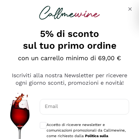
Salta al contenuto principale
Descrivi cosa stai cercando
5% di sconto
sul tuo primo ordine
Ottimo
con un carrello minimo di 69,00 €
4,5
/5
2.559
Iscriviti alla nostra Newsletter per ricevere
recensioni
ogni giorno sconti, promozioni e novità!
Le nostre recensioni a 4 e 5 stelle.
Clicca qui per leggerle tutte >
Email
Precedente
Successivo
Consensi opzionali per ricevere comunica
Accetto di ricevere newsletter e
Oggi
comunicazioni promozionali da Callmewine,
Il catalogo offre moltissime possibilità di scelta tra tanti
come richiesto dalla
Politica sulla