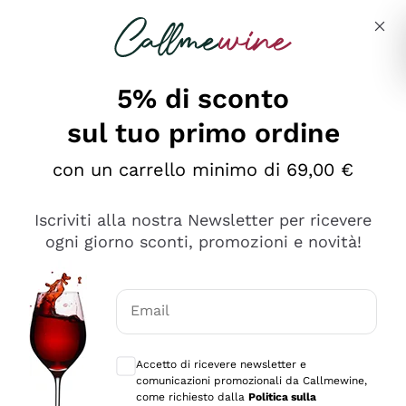
Salta al contenuto principale
Descrivi cosa stai cercando
5% di sconto
Callmewine: Vendita Vino Online
sul tuo primo ordine
Le nostre offerte: la scorta
perfetta inizia da qui!
con un carrello minimo di 69,00 €
Iscriviti alla nostra Newsletter per ricevere
ogni giorno sconti, promozioni e novità!
Email
Scopri
Scopri
Consensi opzionali per ricevere comunica
Accetto di ricevere newsletter e
comunicazioni promozionali da Callmewine,
come richiesto dalla
Politica sulla