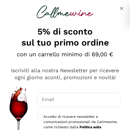
Salta al contenuto principale
Descrivi cosa stai cercando
5% di sconto
sul tuo primo ordine
Ottimo
con un carrello minimo di 69,00 €
4,5
/5
2.559
Iscriviti alla nostra Newsletter per ricevere
recensioni
ogni giorno sconti, promozioni e novità!
Le nostre recensioni a 4 e 5 stelle.
Clicca qui per leggerle tutte >
Email
Precedente
Successivo
Consensi opzionali per ricevere comunica
Accetto di ricevere newsletter e
Oggi
comunicazioni promozionali da Callmewine,
Il catalogo offre moltissime possibilità di scelta tra tanti
come richiesto dalla
Politica sulla