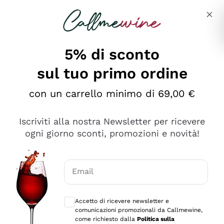
Salta al contenuto principale
Descrivi cosa stai cercando
5% di sconto
Callmewine: Vendita Vino Online
sul tuo primo ordine
Le nostre offerte: la scorta
perfetta inizia da qui!
con un carrello minimo di 69,00 €
Iscriviti alla nostra Newsletter per ricevere
ogni giorno sconti, promozioni e novità!
Email
Scopri
Scopri
Consensi opzionali per ricevere comunica
Accetto di ricevere newsletter e
comunicazioni promozionali da Callmewine,
come richiesto dalla
Politica sulla