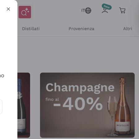
IT
Distillati
Provenienza
Altri
Shop Online
no
ioni e offerte personalizzate