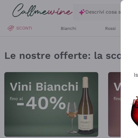
Salta al contenuto principale
Descrivi cosa stai ce
SCONTI
Bianchi
Rossi
Callmewine: Vendita V
Le nostre offerte: la scorta 
I