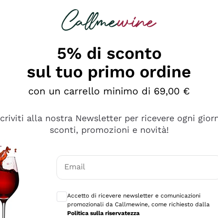
rcando
Champagne
Spumanti
Tutti i Vini
5% di sconto
ino Online, Enoteca e 
sul tuo primo ordine
perfetta inizia da qui!
con un carrello minimo di 69,00 €
scriviti alla nostra Newsletter per ricevere ogni gior
sconti, promozioni e novità!
Email
Consensi opzionali per ricevere comunicaz
Accetto di ricevere newsletter e comunicazioni
promozionali da Callmewine, come richiesto dalla
Politica sulla riservatezza