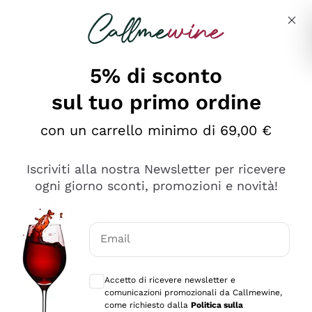
Salta al contenuto principale
Descrivi cosa stai cercando
5% di sconto
sul tuo primo ordine
Ottimo
con un carrello minimo di 69,00 €
4,5
/5
2.566
Iscriviti alla nostra Newsletter per ricevere
recensioni
ogni giorno sconti, promozioni e novità!
Le nostre recensioni a 4 e 5 stelle.
Clicca qui per leggerle tutte >
Email
Precedente
Successivo
Consensi opzionali per ricevere comunica
Accetto di ricevere newsletter e
Ieri
comunicazioni promozionali da Callmewine,
Ordine tutto ok, niente da dire a riguardo. Il sito in se
come richiesto dalla
Politica sulla