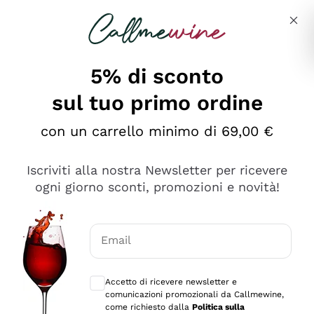
Salta al contenuto principale
Descrivi cosa stai cercando
5% di sconto
sul tuo primo ordine
Ottimo
con un carrello minimo di 69,00 €
4,5
/5
2.559
Iscriviti alla nostra Newsletter per ricevere
recensioni
ogni giorno sconti, promozioni e novità!
Le nostre recensioni a 4 e 5 stelle.
Clicca qui per leggerle tutte >
Email
Precedente
Successivo
Consensi opzionali per ricevere comunica
Accetto di ricevere newsletter e
Oggi
comunicazioni promozionali da Callmewine,
Il catalogo offre moltissime possibilità di scelta tra tanti
come richiesto dalla
Politica sulla