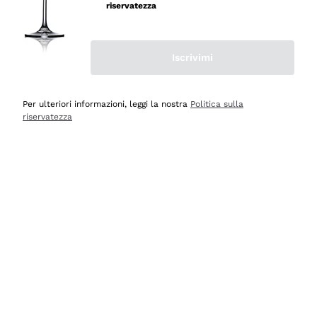
velocissima
riservatezza
Acquirente verificato
Iscrivimi
Ieri
Perfetti e attenti al cliente
Per ulteriori informazioni, leggi la nostra
Politica sulla
riservatezza
Acquirente verificato
Ieri
Semplice nell'uso, puntuali e veloci.
Acquirente verificato
Ieri
Ottima come sempre!