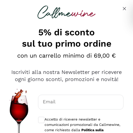
Salta al contenuto principale
Descrivi cosa stai cercando
5% di sconto
sul tuo primo ordine
Ottimo
con un carrello minimo di 69,00 €
4,5
/5
2.552
Iscriviti alla nostra Newsletter per ricevere
recensioni
ogni giorno sconti, promozioni e novità!
Le nostre recensioni a 4 e 5 stelle.
Clicca qui per leggerle tutte >
Email
Precedente
Successivo
Consensi opzionali per ricevere comunica
Accetto di ricevere newsletter e
Oggi
comunicazioni promozionali da Callmewine,
Ottima facilità di acquisto sul sito e consegna
come richiesto dalla
Politica sulla