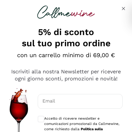
Salta al contenuto principale
Descrivi cosa stai cercando
5% di sconto
Callmewine: Vendita Vino Online
sul tuo primo ordine
Le nostre offerte: la scorta
perfetta inizia da qui!
con un carrello minimo di 69,00 €
Iscriviti alla nostra Newsletter per ricevere
ogni giorno sconti, promozioni e novità!
Email
Scopri
Scopri
Consensi opzionali per ricevere comunica
Accetto di ricevere newsletter e
comunicazioni promozionali da Callmewine,
come richiesto dalla
Politica sulla