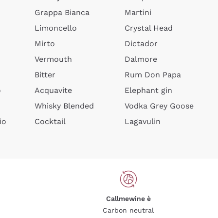
Grappa Bianca
Martini
Limoncello
Crystal Head
Mirto
Dictador
Vermouth
Dalmore
Bitter
Rum Don Papa
o
Acquavite
Elephant gin
Whisky Blended
Vodka Grey Goose
io
Cocktail
Lagavulin
Callmewine è
Carbon neutral