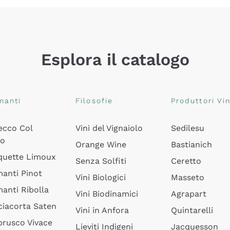
Esplora il catalogo
manti
Filosofie
Produttori Vin
ecco Col
Vini del Vignaiolo
Sedilesu
do
Orange Wine
Bastianich
quette Limoux
Senza Solfiti
Ceretto
anti Pinot
Vini Biologici
Masseto
anti Ribolla
Vini Biodinamici
Agrapart
ciacorta Saten
Vini in Anfora
Quintarelli
rusco Vivace
Lieviti Indigeni
Jacquesson