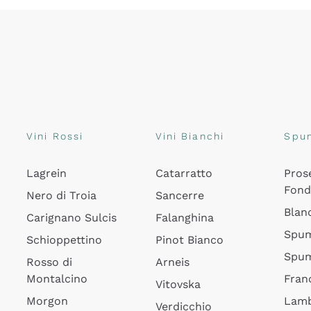
Vini Rossi
Vini Bianchi
Spu
Lagrein
Catarratto
Pros
Fon
Nero di Troia
Sancerre
Blan
Carignano Sulcis
Falanghina
Spum
Schioppettino
Pinot Bianco
Spum
Rosso di
Arneis
Montalcino
Fran
Vitovska
Morgon
Lamb
Verdicchio