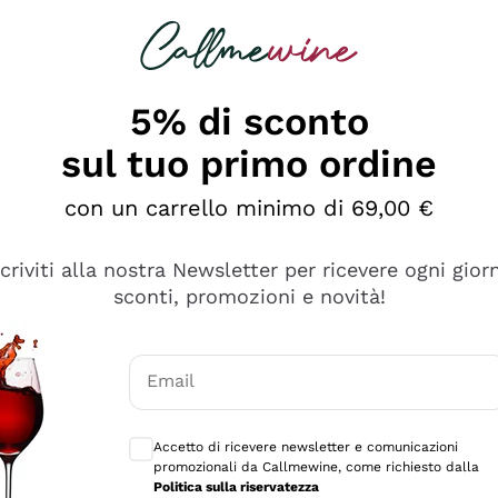
rcando
Champagne
Spumanti
Tutti i Vini
5% di sconto
sul tuo primo ordine
con un carrello minimo di 69,00 €
scriviti alla nostra Newsletter per ricevere ogni gior
sconti, promozioni e novità!
Email
Consensi opzionali per ricevere comunicaz
Accetto di ricevere newsletter e comunicazioni
promozionali da Callmewine, come richiesto dalla
tanti prodotti diversi e con un ampio range di prezzo. Le 
Politica sulla riservatezza