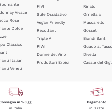
 Spumante
FIVI
Rinaldi
donnay Vivace
Stile Ossidativo
Ornellaia
ecco Rosé
Vegan Friendly
Mascarello
ante Dolce
Recoltant
Gosset
izze
Triple A
Biondi Santi
epò Classico
PIWI
Guado al Tass
mant
Donne del Vino
Divella
anti Italiani
Produttori Eroici
Casale del Gigl
anti Veneti
Consegna in 1-3 gg
Pagamento
in Italia
in 3 rate