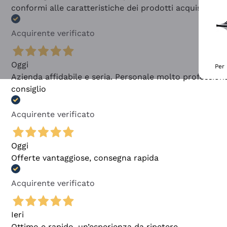
conformi alle caratteristiche dei prodotti acquistati
Acquirente verificato
Oggi
Per 
Azienda affidabile e seria. Personale molto profession
consiglio
Acquirente verificato
Oggi
Offerte vantaggiose, consegna rapida
Acquirente verificato
Ieri
Ottimo e rapido, un’esperienza da ripetere