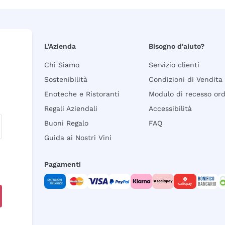
L'Azienda
Bisogno d'aiuto?
Chi Siamo
Servizio clienti
Sostenibilità
Condizioni di Vendita
Enoteche e Ristoranti
Modulo di recesso or
Regali Aziendali
Accessibilità
Buoni Regalo
FAQ
Guida ai Nostri Vini
Pagamenti