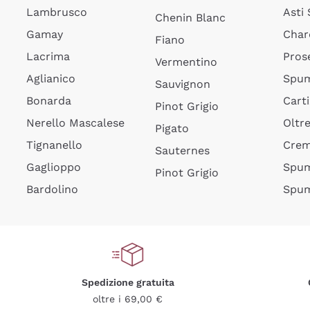
Lambrusco
Asti
Chenin Blanc
Gamay
Char
Fiano
Lacrima
Pros
Vermentino
Aglianico
Spum
Sauvignon
Bonarda
Cart
Pinot Grigio
Nerello Mascalese
Oltr
Pigato
Tignanello
Cre
Sauternes
Gaglioppo
Spum
Pinot Grigio
Bardolino
Spum
Spedizione gratuita
oltre i 69,00 €