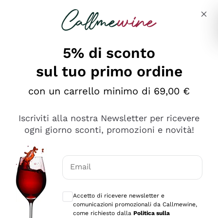
Salta al contenuto principale
Descrivi cosa stai cercando
5% di sconto
sul tuo primo ordine
Ottimo
con un carrello minimo di 69,00 €
4,5
/5
2.566
Iscriviti alla nostra Newsletter per ricevere
recensioni
ogni giorno sconti, promozioni e novità!
Le nostre recensioni a 4 e 5 stelle.
Clicca qui per leggerle tutte >
Email
Precedente
Successivo
Consensi opzionali per ricevere comunica
Accetto di ricevere newsletter e
Oggi
comunicazioni promozionali da Callmewine,
Ordine tutto ok, niente da dire a riguardo. Il sito in se
come richiesto dalla
Politica sulla