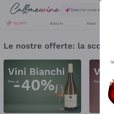
Salta al contenuto principale
Descrivi cosa stai ce
SCONTI
Bianchi
Rossi
Callmewine: Vendita V
Le nostre offerte: la scorta 
I