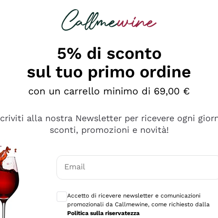
rcando
Champagne
Spumanti
Tutti i Vini
5% di sconto
ino Online, Enoteca e 
sul tuo primo ordine
perfetta inizia da qui!
con un carrello minimo di 69,00 €
scriviti alla nostra Newsletter per ricevere ogni gior
sconti, promozioni e novità!
Email
Consensi opzionali per ricevere comunicaz
Accetto di ricevere newsletter e comunicazioni
promozionali da Callmewine, come richiesto dalla
Politica sulla riservatezza