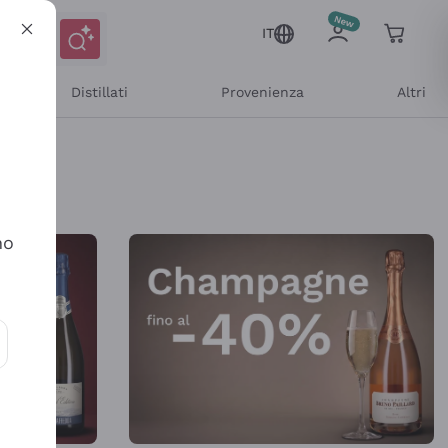
IT
Distillati
Provenienza
Altri
Shop Online
no
ioni e offerte personalizzate