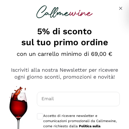
Salta al contenuto principale
Descrivi cosa stai cercando
5% di sconto
sul tuo primo ordine
Ottimo
con un carrello minimo di 69,00 €
4,5
/5
2.566
Iscriviti alla nostra Newsletter per ricevere
recensioni
ogni giorno sconti, promozioni e novità!
Le nostre recensioni a 4 e 5 stelle.
Clicca qui per leggerle tutte >
Email
Precedente
Successivo
Consensi opzionali per ricevere comunica
Accetto di ricevere newsletter e
Oggi
comunicazioni promozionali da Callmewine,
Ordine tutto ok, niente da dire a riguardo. Il sito in se
come richiesto dalla
Politica sulla