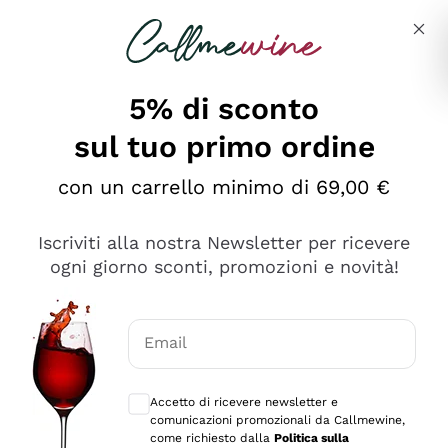
Salta al contenuto principale
Descrivi cosa stai cercando
5% di sconto
Callmewine: Vendita Vino Online
sul tuo primo ordine
Le nostre offerte: la scorta
perfetta inizia da qui!
con un carrello minimo di 69,00 €
Iscriviti alla nostra Newsletter per ricevere
ogni giorno sconti, promozioni e novità!
Email
Scopri
Scopri
Consensi opzionali per ricevere comunica
Accetto di ricevere newsletter e
comunicazioni promozionali da Callmewine,
come richiesto dalla
Politica sulla