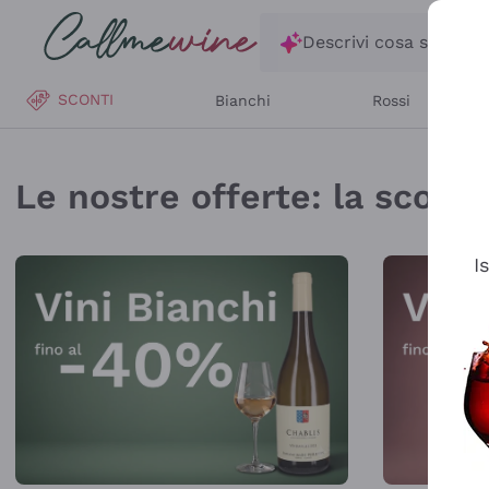
Salta al contenuto principale
Descrivi cosa stai ce
SCONTI
Bianchi
Rossi
Callmewine: Vendita V
Le nostre offerte: la scorta 
I