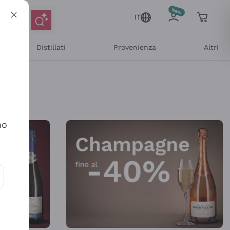
IT
Distillati
Provenienza
Altri
Shop Online
no
ioni e offerte personalizzate