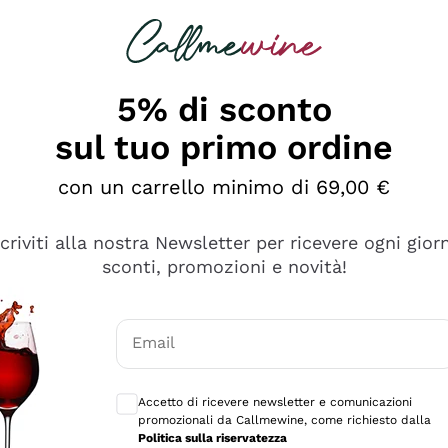
rcando
Champagne
Spumanti
Tutti i Vini
5% di sconto
ino Online, Enoteca e 
sul tuo primo ordine
perfetta inizia da qui!
con un carrello minimo di 69,00 €
scriviti alla nostra Newsletter per ricevere ogni gior
sconti, promozioni e novità!
Email
Consensi opzionali per ricevere comunicaz
Accetto di ricevere newsletter e comunicazioni
promozionali da Callmewine, come richiesto dalla
Politica sulla riservatezza