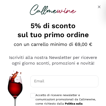
Salta al contenuto principale
Descrivi cosa stai cercando
5% di sconto
Callmewine: Vendita Vino Online
sul tuo primo ordine
Le nostre offerte: la scorta
perfetta inizia da qui!
con un carrello minimo di 69,00 €
Iscriviti alla nostra Newsletter per ricevere
ogni giorno sconti, promozioni e novità!
Email
Scopri
Scopri
Consensi opzionali per ricevere comunica
Accetto di ricevere newsletter e
comunicazioni promozionali da Callmewine,
come richiesto dalla
Politica sulla