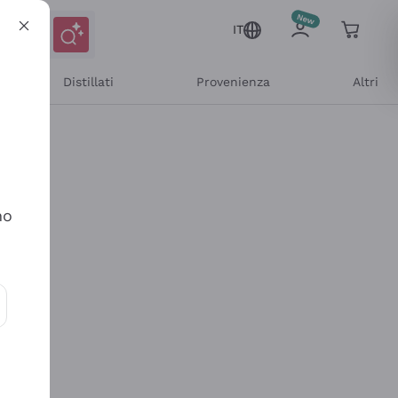
IT
Distillati
Provenienza
Altri
no
ioni e offerte personalizzate