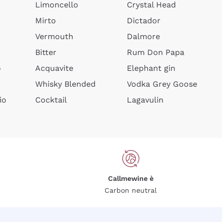
Limoncello
Crystal Head
Mirto
Dictador
Vermouth
Dalmore
Bitter
Rum Don Papa
o
Acquavite
Elephant gin
Whisky Blended
Vodka Grey Goose
io
Cocktail
Lagavulin
Callmewine è
Carbon neutral