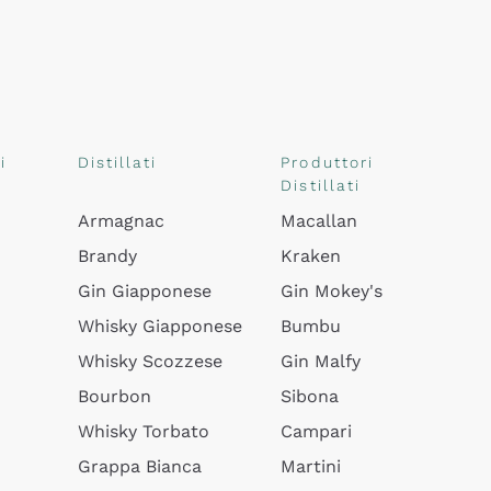
i
Distillati
Produttori
Distillati
Armagnac
Macallan
Brandy
Kraken
Gin Giapponese
Gin Mokey's
Whisky Giapponese
Bumbu
Whisky Scozzese
Gin Malfy
Bourbon
Sibona
Whisky Torbato
Campari
Grappa Bianca
Martini