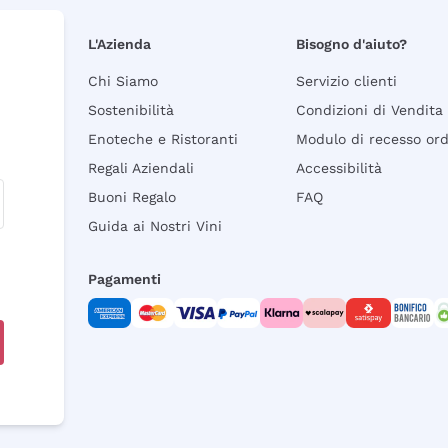
L'Azienda
Bisogno d'aiuto?
Chi Siamo
Servizio clienti
Sostenibilità
Condizioni di Vendita
Enoteche e Ristoranti
Modulo di recesso or
Regali Aziendali
Accessibilità
Buoni Regalo
FAQ
Guida ai Nostri Vini
Pagamenti