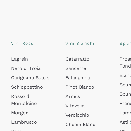
Vini Rossi
Vini Bianchi
Spu
Lagrein
Catarratto
Pros
Fon
Nero di Troia
Sancerre
Blan
Carignano Sulcis
Falanghina
Spum
Schioppettino
Pinot Bianco
Spum
Rosso di
Arneis
Montalcino
Fran
Vitovska
Morgon
Lamb
Verdicchio
Lambrusco
Asti
Chenin Blanc