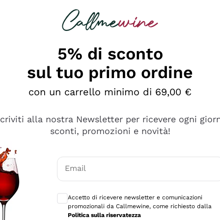
rcando
Champagne
Spumanti
Tutti i Vini
5% di sconto
sul tuo primo ordine
con un carrello minimo di 69,00 €
scriviti alla nostra Newsletter per ricevere ogni gior
sconti, promozioni e novità!
Email
Consensi opzionali per ricevere comunicaz
Accetto di ricevere newsletter e comunicazioni
promozionali da Callmewine, come richiesto dalla
sima
Politica sulla riservatezza