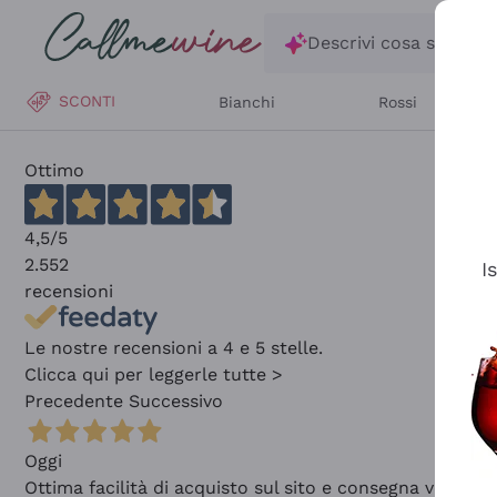
Salta al contenuto principale
Descrivi cosa stai ce
SCONTI
Bianchi
Rossi
Ottimo
4,5
/5
2.552
I
recensioni
Le nostre recensioni a 4 e 5 stelle.
Clicca qui per leggerle tutte >
Precedente
Successivo
Oggi
Ottima facilità di acquisto sul sito e consegna velocis