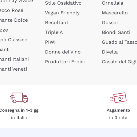
donnay Vivace
Stile Ossidativo
Ornellaia
ecco Rosé
Vegan Friendly
Mascarello
ante Dolce
Recoltant
Gosset
izze
Triple A
Biondi Santi
epò Classico
PIWI
Guado al Tass
mant
Donne del Vino
Divella
anti Italiani
Produttori Eroici
Casale del Gigl
anti Veneti
Consegna in 1-3 gg
Pagamento
in Italia
in 3 rate