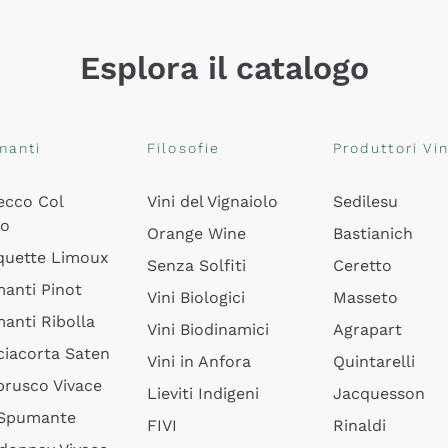
Esplora il catalogo
manti
Filosofie
Produttori Vin
ecco Col
Vini del Vignaiolo
Sedilesu
do
Orange Wine
Bastianich
quette Limoux
Senza Solfiti
Ceretto
anti Pinot
Vini Biologici
Masseto
anti Ribolla
Vini Biodinamici
Agrapart
ciacorta Saten
Vini in Anfora
Quintarelli
rusco Vivace
Lieviti Indigeni
Jacquesson
 Spumante
FIVI
Rinaldi