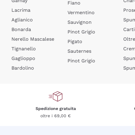
Gamay
Char
Fiano
Lacrima
Pros
Vermentino
Aglianico
Spum
Sauvignon
Bonarda
Cart
Pinot Grigio
Nerello Mascalese
Oltr
Pigato
Tignanello
Cre
Sauternes
Gaglioppo
Spum
Pinot Grigio
Bardolino
Spum
Spedizione gratuita
oltre i 69,00 €