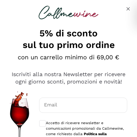
Salta al contenuto principale
Descrivi cosa stai cercando
5% di sconto
sul tuo primo ordine
Ottimo
con un carrello minimo di 69,00 €
4,5
/5
2.567
Iscriviti alla nostra Newsletter per ricevere
recensioni
ogni giorno sconti, promozioni e novità!
Le nostre recensioni a 4 e 5 stelle.
Clicca qui per leggerle tutte >
Email
Precedente
Successivo
Consensi opzionali per ricevere comunica
Accetto di ricevere newsletter e
Ieri
comunicazioni promozionali da Callmewine,
Ottimo servizio!
come richiesto dalla
Politica sulla