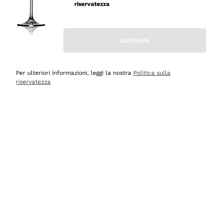
professionalità
riservatezza
Acquirente verificato
Iscrivimi
Oggi
Seri affidabili
Per ulteriori informazioni, leggi la nostra
Politica sulla
riservatezza
Acquirente verificato
Ieri
Il catalogo offre moltissime possibilità di scelta tra tanti
prodotti diversi e con un ampio range di prezzo. Le
indicazioni dei consulenti sono estremamente chiare e
conformi alle caratteristiche dei prodotti acquistati
Acquirente verificato