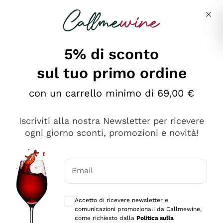
Salta al contenuto principale
Descrivi cosa stai cercando
5% di sconto
sul tuo primo ordine
Ottimo
con un carrello minimo di 69,00 €
4,5
/5
2.561
Iscriviti alla nostra Newsletter per ricevere
recensioni
ogni giorno sconti, promozioni e novità!
Le nostre recensioni a 4 e 5 stelle.
Clicca qui per leggerle tutte >
Email
Precedente
Successivo
Consensi opzionali per ricevere comunica
Accetto di ricevere newsletter e
Oggi
comunicazioni promozionali da Callmewine,
Acquisto semplice nelle modalità, gestito con rapidità e
come richiesto dalla
Politica sulla