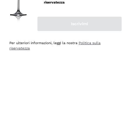
professionalità
riservatezza
Acquirente verificato
Iscrivimi
Ieri
Seri affidabili
Per ulteriori informazioni, leggi la nostra
Politica sulla
riservatezza
Acquirente verificato
Ieri
Il catalogo offre moltissime possibilità di scelta tra tanti
prodotti diversi e con un ampio range di prezzo. Le
indicazioni dei consulenti sono estremamente chiare e
conformi alle caratteristiche dei prodotti acquistati
Acquirente verificato