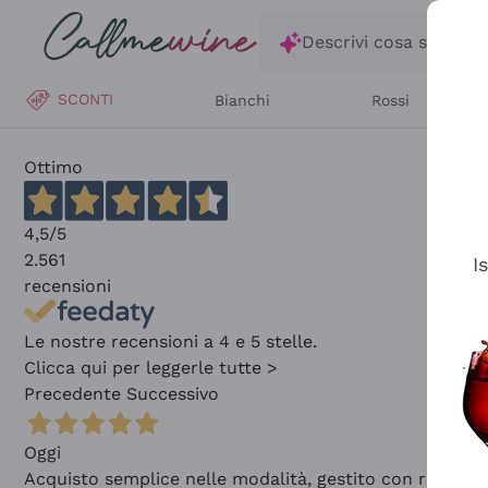
Salta al contenuto principale
Descrivi cosa stai ce
SCONTI
Bianchi
Rossi
Ottimo
4,5
/5
2.561
I
recensioni
Le nostre recensioni a 4 e 5 stelle.
Clicca qui per leggerle tutte >
Precedente
Successivo
Oggi
Acquisto semplice nelle modalità, gestito con rapidità 