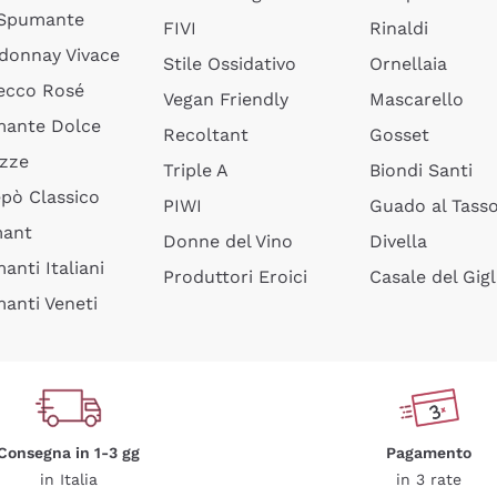
 Spumante
FIVI
Rinaldi
donnay Vivace
Stile Ossidativo
Ornellaia
ecco Rosé
Vegan Friendly
Mascarello
ante Dolce
Recoltant
Gosset
izze
Triple A
Biondi Santi
epò Classico
PIWI
Guado al Tass
mant
Donne del Vino
Divella
anti Italiani
Produttori Eroici
Casale del Gigl
anti Veneti
Consegna in 1-3 gg
Pagamento
in Italia
in 3 rate