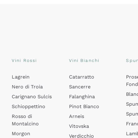
Vini Rossi
Vini Bianchi
Spu
Lagrein
Catarratto
Pros
Fon
Nero di Troia
Sancerre
Blan
Carignano Sulcis
Falanghina
Spum
Schioppettino
Pinot Bianco
Spum
Rosso di
Arneis
Montalcino
Fran
Vitovska
Morgon
Lamb
Verdicchio