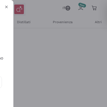
IT
Distillati
Provenienza
Altri
no
ioni e offerte personalizzate