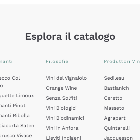
Esplora il catalogo
manti
Filosofie
Produttori Vin
ecco Col
Vini del Vignaiolo
Sedilesu
do
Orange Wine
Bastianich
quette Limoux
Senza Solfiti
Ceretto
anti Pinot
Vini Biologici
Masseto
anti Ribolla
Vini Biodinamici
Agrapart
ciacorta Saten
Vini in Anfora
Quintarelli
rusco Vivace
Lieviti Indigeni
Jacquesson