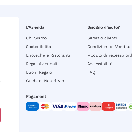
L'Azienda
Bisogno d'aiuto?
Chi Siamo
Servizio clienti
Sostenibilità
Condizioni di Vendita
Enoteche e Ristoranti
Modulo di recesso or
Regali Aziendali
Accessibilità
Buoni Regalo
FAQ
Guida ai Nostri Vini
Pagamenti