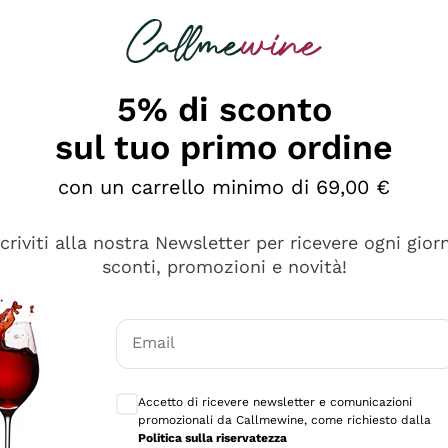
rcando
Champagne
Spumanti
Tutti i Vini
5% di sconto
sul tuo primo ordine
con un carrello minimo di 69,00 €
scriviti alla nostra Newsletter per ricevere ogni gior
sconti, promozioni e novità!
Email
Consensi opzionali per ricevere comunicaz
Accetto di ricevere newsletter e comunicazioni
promozionali da Callmewine, come richiesto dalla
e professionalità
Politica sulla riservatezza