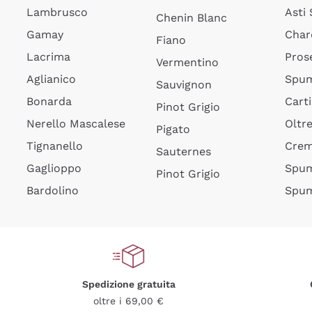
Lambrusco
Asti
Chenin Blanc
Gamay
Char
Fiano
Lacrima
Pros
Vermentino
Aglianico
Spum
Sauvignon
Bonarda
Cart
Pinot Grigio
Nerello Mascalese
Oltr
Pigato
Tignanello
Cre
Sauternes
Gaglioppo
Spum
Pinot Grigio
Bardolino
Spum
Spedizione gratuita
oltre i 69,00 €