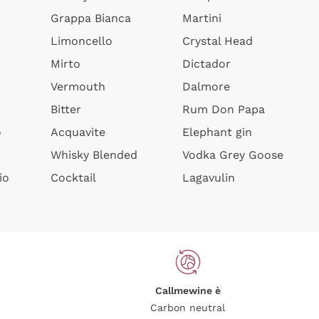
Grappa Bianca
Martini
Limoncello
Crystal Head
Mirto
Dictador
Vermouth
Dalmore
Bitter
Rum Don Papa
o
Acquavite
Elephant gin
Whisky Blended
Vodka Grey Goose
io
Cocktail
Lagavulin
Callmewine è
Carbon neutral