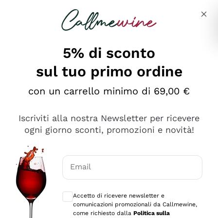
Salta al contenuto principale
Descrivi cosa stai cercando
5% di sconto
Callmewine: Vendita Vino Online
sul tuo primo ordine
Le nostre offerte: la scorta
perfetta inizia da qui!
con un carrello minimo di 69,00 €
Iscriviti alla nostra Newsletter per ricevere
ogni giorno sconti, promozioni e novità!
Email
Scopri
Scopri
Consensi opzionali per ricevere comunica
Accetto di ricevere newsletter e
comunicazioni promozionali da Callmewine,
come richiesto dalla
Politica sulla