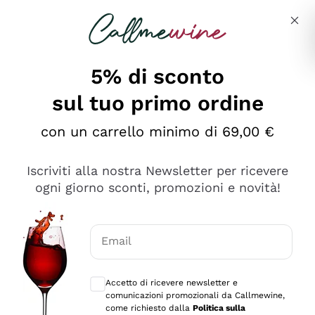
Salta al contenuto principale
Descrivi cosa stai cercando
5% di sconto
sul tuo primo ordine
Ottimo
con un carrello minimo di 69,00 €
4,5
/5
2.551
Iscriviti alla nostra Newsletter per ricevere
recensioni
ogni giorno sconti, promozioni e novità!
Le nostre recensioni a 4 e 5 stelle.
Clicca qui per leggerle tutte >
Email
Precedente
Successivo
Consensi opzionali per ricevere comunica
Accetto di ricevere newsletter e
Oggi
comunicazioni promozionali da Callmewine,
Perfetti e attenti al cliente
come richiesto dalla
Politica sulla