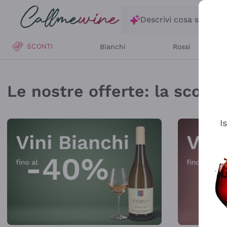
Salta al contenuto principale
Descrivi cosa stai ce
SCONTI
Bianchi
Rossi
Callmewine: Vendita V
Le nostre offerte: la scorta 
I