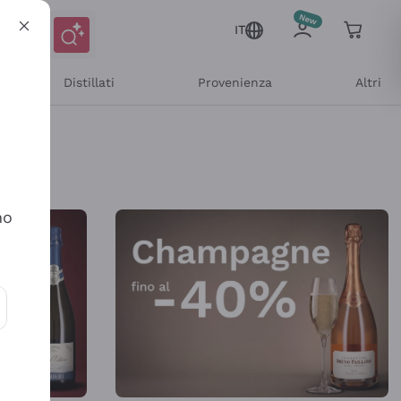
IT
Distillati
Provenienza
Altri
Shop Online
no
ioni e offerte personalizzate