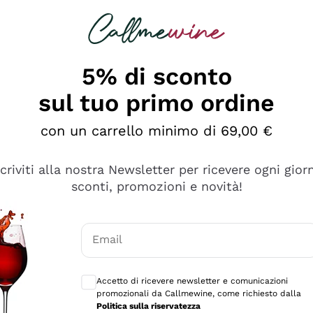
rcando
Champagne
Spumanti
Tutti i Vini
5% di sconto
ino Online, Enoteca e 
sul tuo primo ordine
perfetta inizia da qui!
con un carrello minimo di 69,00 €
scriviti alla nostra Newsletter per ricevere ogni gior
sconti, promozioni e novità!
Email
Consensi opzionali per ricevere comunicaz
Accetto di ricevere newsletter e comunicazioni
promozionali da Callmewine, come richiesto dalla
Politica sulla riservatezza