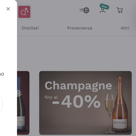
IT
Distillati
Provenienza
Altri
Shop Online
no
ioni e offerte personalizzate