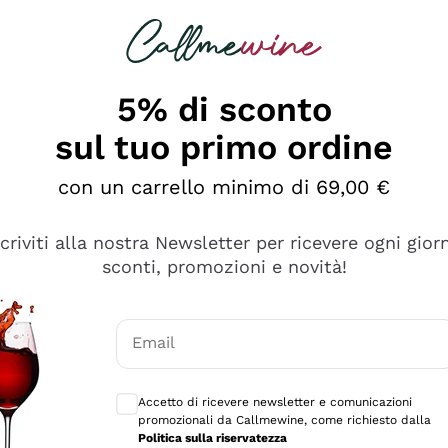
rcando
Champagne
Spumanti
Tutti i Vini
5% di sconto
ino Online, Enoteca e 
sul tuo primo ordine
perfetta inizia da qui!
con un carrello minimo di 69,00 €
scriviti alla nostra Newsletter per ricevere ogni gior
sconti, promozioni e novità!
Email
Consensi opzionali per ricevere comunicaz
Accetto di ricevere newsletter e comunicazioni
promozionali da Callmewine, come richiesto dalla
Politica sulla riservatezza