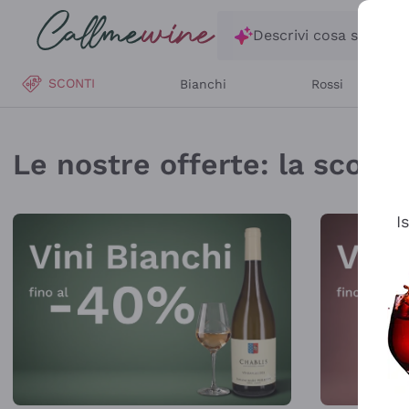
Salta al contenuto principale
Descrivi cosa stai ce
SCONTI
Bianchi
Rossi
Callmewine: Vendita V
Le nostre offerte: la scorta 
I