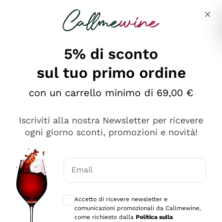
Salta al contenuto principale
Descrivi cosa stai cercando
5% di sconto
Callmewine: Vendita Vino Online
sul tuo primo ordine
Le nostre offerte: la scorta
perfetta inizia da qui!
con un carrello minimo di 69,00 €
Iscriviti alla nostra Newsletter per ricevere
ogni giorno sconti, promozioni e novità!
Email
Scopri
Scopri
Consensi opzionali per ricevere comunica
Accetto di ricevere newsletter e
comunicazioni promozionali da Callmewine,
come richiesto dalla
Politica sulla